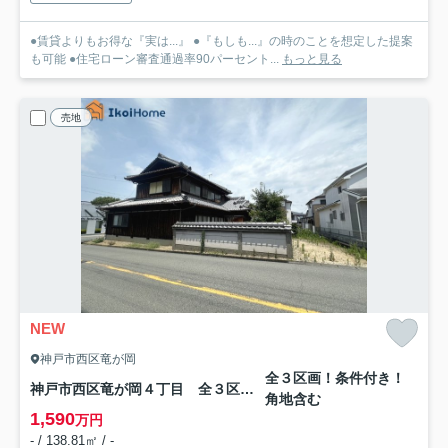
●賃貸よりもお得な『実は...』 ●『もしも...』の時のことを想定した提案
も可能 ●住宅ローン審査通過率90パーセント...
もっと見る
売地
NEW
神戸市西区竜が岡
全３区画！条件付き！
神戸市西区竜が岡４丁目 全３区画3号地 土地
角地含む
1,590
万円
- / 138.81㎡ / -