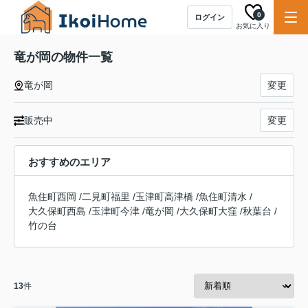
0
ログイン
お気に入り
竜が岡の物件一覧
竜が岡
変更
販売中
変更
おすすめのエリア
魚住町西岡
/
二見町福里
/
玉津町高津橋
/
魚住町清水
/
大久保町西島
/
玉津町今津
/
竜が岡
/
大久保町大窪
/
秋葉台
/
竹の台
13
件