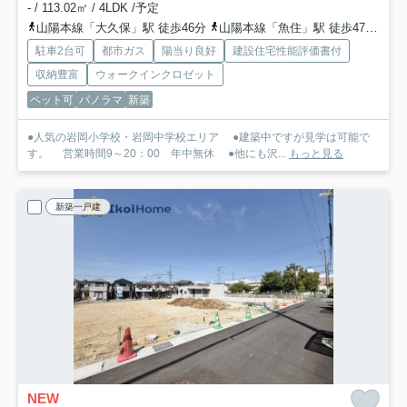
- / 113.02㎡ / 4LDK /予定
山陽本線「大久保」駅 徒歩46分
山陽本線「魚住」駅 徒歩47分
山
駐車2台可
都市ガス
陽当り良好
建設住宅性能評価書付
収納豊富
ウォークインクロゼット
ペット可
パノラマ
新築
●人気の岩岡小学校・岩岡中学校エリア ●建築中ですが見学は可能で
す。 営業時間9～20：00 年中無休 ●他にも沢...
もっと見る
新築一戸建
NEW