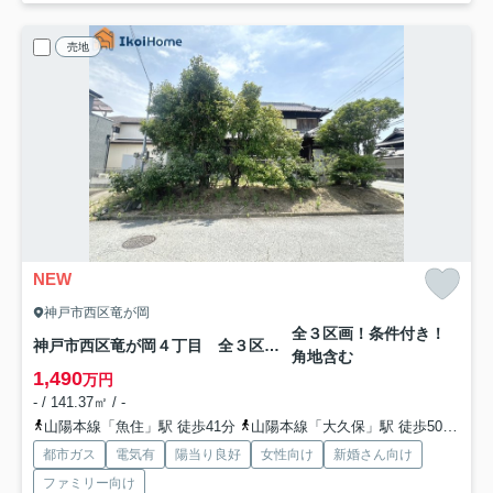
売地
NEW
神戸市西区竜が岡
全３区画！条件付き！
神戸市西区竜が岡４丁目 全３区画2号地 土地
角地含む
1,490
万円
- / 141.37㎡ / -
山陽本線「魚住」駅 徒歩41分
山陽本線「大久保」駅 徒歩50分
山
都市ガス
電気有
陽当り良好
女性向け
新婚さん向け
ファミリー向け