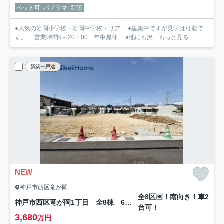
ペット可
パノラマ
新築
●人気の岩岡小学校・岩岡中学校エリア ●建築中ですが見学は可能で
す。 営業時間9～20：00 年中無休 ●他にも沢...
もっと見る
新築一戸建
NEW
神戸市西区竜が岡
全8区画！南向き！車2
神戸市西区竜が岡1丁目 全8棟 6号棟 新築戸建
台可！
3,680
万円