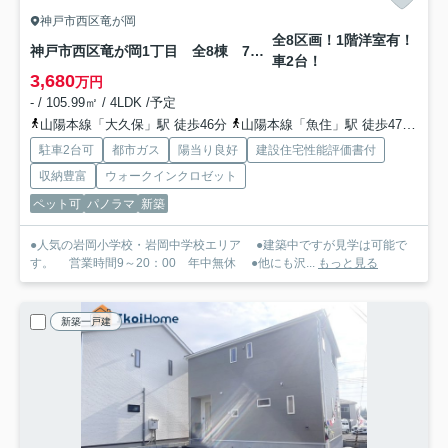
神戸市西区竜が岡
全8区画！1階洋室有！
神戸市西区竜が岡1丁目 全8棟 7号棟 新築戸建
車2台！
3,680
万円
- / 105.99㎡ / 4LDK /予定
山陽本線「大久保」駅 徒歩46分
山陽本線「魚住」駅 徒歩47分
山
駐車2台可
都市ガス
陽当り良好
建設住宅性能評価書付
収納豊富
ウォークインクロゼット
ペット可
パノラマ
新築
●人気の岩岡小学校・岩岡中学校エリア ●建築中ですが見学は可能で
す。 営業時間9～20：00 年中無休 ●他にも沢...
もっと見る
新築一戸建