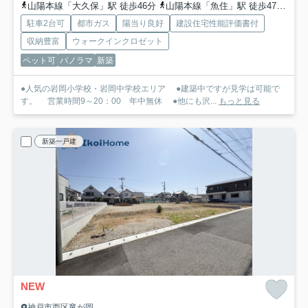
山陽本線「大久保」駅 徒歩46分
山陽本線「魚住」駅 徒歩47分
山
駐車2台可
都市ガス
陽当り良好
建設住宅性能評価書付
収納豊富
ウォークインクロゼット
ペット可
パノラマ
新築
●人気の岩岡小学校・岩岡中学校エリア ●建築中ですが見学は可能で
す。 営業時間9～20：00 年中無休 ●他にも沢...
もっと見る
新築一戸建
NEW
神戸市西区竜が岡