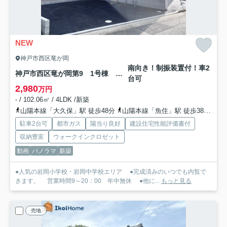
NEW
神戸市西区竜が岡
南向き！制振装置付！車2
神戸市西区竜が岡第9 1号棟 新築戸建
台可
2,980
万円
- / 102.06㎡ / 4LDK /新築
山陽本線「大久保」駅 徒歩48分
山陽本線「魚住」駅 徒歩38分
山
駐車2台可
都市ガス
陽当り良好
建設住宅性能評価書付
収納豊富
ウォークインクロゼット
動画
パノラマ
新築
●人気の岩岡小学校・岩岡中学校エリア ●完成済みのいつでも内覧で
きます。 営業時間9～20：00 年中無休 ●他に...
もっと見る
売地