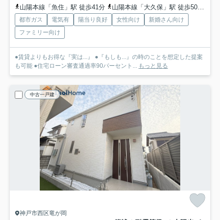
山陽本線「魚住」駅 徒歩41分
山陽本線「大久保」駅 徒歩50分
山
都市ガス
電気有
陽当り良好
女性向け
新婚さん向け
ファミリー向け
●賃貸よりもお得な『実は...』 ●『もしも...』の時のことを想定した提案
も可能 ●住宅ローン審査通過率90パーセント...
もっと見る
中古一戸建
神戸市西区竜が岡