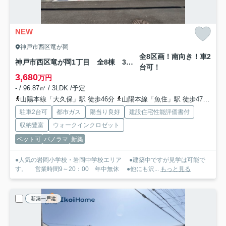
NEW
神戸市西区竜が岡
全8区画！南向き！車2
神戸市西区竜が岡1丁目 全8棟 3号棟 新築戸建
台可！
3,680
万円
- / 96.87㎡ / 3LDK /予定
山陽本線「大久保」駅 徒歩46分
山陽本線「魚住」駅 徒歩47分
山
駐車2台可
都市ガス
陽当り良好
建設住宅性能評価書付
収納豊富
ウォークインクロゼット
ペット可
パノラマ
新築
●人気の岩岡小学校・岩岡中学校エリア ●建築中ですが見学は可能で
す。 営業時間9～20：00 年中無休 ●他にも沢...
もっと見る
新築一戸建