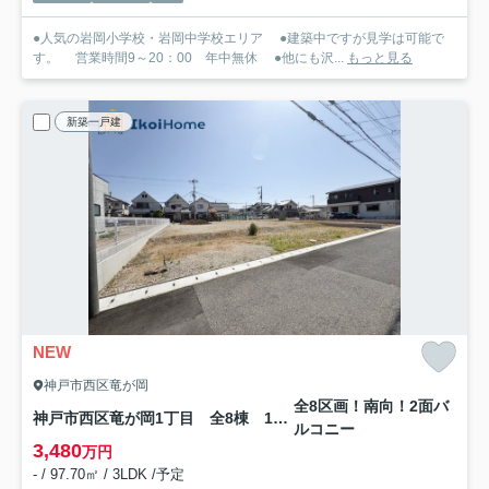
●人気の岩岡小学校・岩岡中学校エリア ●建築中ですが見学は可能で
す。 営業時間9～20：00 年中無休 ●他にも沢...
もっと見る
新築一戸建
NEW
神戸市西区竜が岡
全8区画！南向！2面バ
神戸市西区竜が岡1丁目 全8棟 1号棟 新築戸建
ルコニー
3,480
万円
- / 97.70㎡ / 3LDK /予定