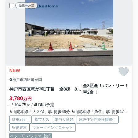
新築一戸建
NEW
神戸市西区竜が岡
全8区画！パントリー！
神戸市西区竜が岡1丁目 全8棟 8号棟 新築戸建
車2台！
3,780
万円
- / 104.75㎡ / 4LDK /予定
山陽本線「大久保」駅 徒歩46分
山陽本線「魚住」駅 徒歩47分
山
駐車2台可
都市ガス
陽当り良好
建設住宅性能評価書付
収納豊富
ウォークインクロゼット
ペット可
パノラマ
新築