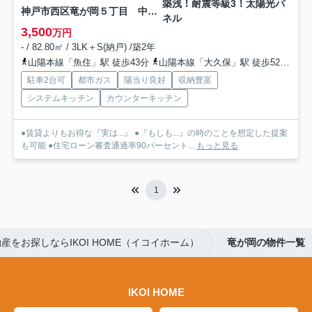
築浅！耐震等級3！太陽光パ
神戸市西区竜が岡５丁目 中古戸建
ネル
3,500
万円
- / 82.80㎡ / 3LK＋S(納戸) /築2年
山陽本線「魚住」駅 徒歩43分
山陽本線「大久保」駅 徒歩52分
山
駐車2台可
都市ガス
陽当り良好
収納豊富
システムキッチン
カウンターキッチン
●賃貸よりもお得な『実は...』 ●『もしも...』の時のことを想定した提案
も可能 ●住宅ローン審査通過率90パーセント...
もっと見る
1
産をお探しならIKOI HOME（イコイホーム）
竜が岡の物件一覧
IKOI HOME