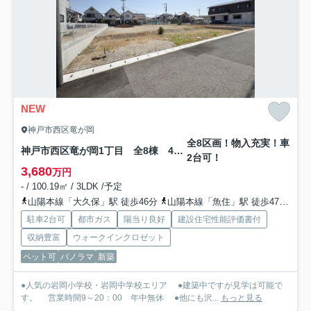
NEW
神戸市西区竜が岡
全8区画！物入充実！車
神戸市西区竜が岡1丁目 全8棟 4号棟 新築戸建
2台可！
3,680
万円
- / 100.19㎡ / 3LDK /予定
山陽本線「大久保」駅 徒歩46分
山陽本線「魚住」駅 徒歩47分
山
駐車2台可
都市ガス
陽当り良好
建設住宅性能評価書付
収納豊富
ウォークインクロゼット
ペット可
パノラマ
新築
●人気の岩岡小学校・岩岡中学校エリア ●建築中ですが見学は可能で
す。 営業時間9～20：00 年中無休 ●他にも沢...
もっと見る