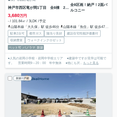
全8区画！納戸！2面バ
神戸市西区竜が岡1丁目 全8棟 2号棟 新築戸建
ルコニー
3,680
万円
- / 101.84㎡ / 3LDK /予定
山陽本線「大久保」駅 徒歩46分
山陽本線「魚住」駅 徒歩47分
山
駐車2台可
都市ガス
陽当り良好
建設住宅性能評価書付
収納豊富
ウォークインクロゼット
ペット可
パノラマ
新築
●人気の岩岡小学校・岩岡中学校エリア ●建築中ですが見学は可能で
す。 営業時間9～20：00 年中無休 ●他にも沢...
もっと見る
新築一戸建