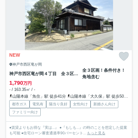
NEW
神戸市西区竜が岡
全３区画！条件付き！
神戸市西区竜が岡４丁目 全３区画１号地 土地
角地含む
1,790
万円
- / 163.35㎡ / -
山陽本線「魚住」駅 徒歩41分
山陽本線「大久保」駅 徒歩50分
山
都市ガス
電気有
陽当り良好
女性向け
新婚さん向け
ファミリー向け
●賃貸よりもお得な『実は...』 ●『もしも...』の時のことを想定した提案
も可能 ●住宅ローン審査通過率90パーセント...
もっと見る