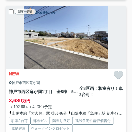
新築一戸建
NEW
神戸市西区竜が岡
全8区画！和室有り！車
神戸市西区竜が岡1丁目 全8棟 5号棟 新築戸建
2台可！
3,680
万円
- / 102.88㎡ / 4LDK /予定
山陽本線「大久保」駅 徒歩46分
山陽本線「魚住」駅 徒歩47分
山
駐車2台可
都市ガス
陽当り良好
建設住宅性能評価書付
収納豊富
ウォークインクロゼット