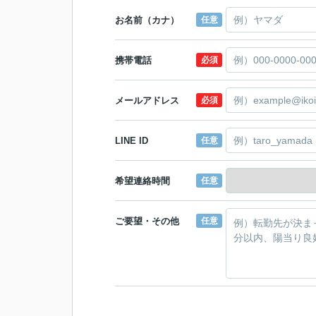
お名前（カナ）
任意
携帯電話
必須
メールアドレス
必須
LINE ID
任意
希望連絡時間
任意
ご要望・その他
任意