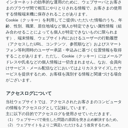
インターネットの効率的な運用のために、ウェブサーバとお客さ
まのブラウザ間で相互にやりとりされる情報で、お客さまの使用
する情報端末機に保存されることがあります。
Cookie（クッキー）を利用してご提供いただいた情報のうち、年
齢、性別、職業、居住地域など個人が特定できない属性情報（組
み合わせることによっても個人が特定できないものに限られま
す）、端末情報、ウェブサイト内におけるユーザーの行動履歴
（アクセスしたURL、コンテンツ、参照順など）およびスマート
フォン等利用時のユーザー承諾・申込みに基づく位置情報を取得
することがあります。ただし、Cookie（クッキー）にはメールア
ドレスや氏名などの個人情報は一切含まれません。なお、会員向
けサービス・メール配信などにおいてはよりカスタマイズしたサ
ービスを提供するため、お客様を識別する情報と関連づける場合
がございます。
アクセスログについて
当社ウェブサイトでは、アクセスされたお客さまのコンピュータ
の情報をアクセスログとして記録しています。
主に以下の目的でアクセスログを使用させていただきます。
（1） ウェブサーバで発生した問題の原因を突き止め解決するため。
（2） ウェブサイトをよりご満足いただけるよう改良するため。