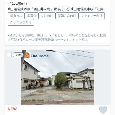
- / 166.95㎡ / -
山陽電鉄本線「西江井ヶ島」駅 徒歩8分
山陽電鉄本線「江井ヶ島」駅 徒歩14分
都市ガス
電気有
女性向け
新婚さん向け
ファミリー向け
クリニック向け
●賃貸よりもお得な『実は...』 ●『もしも...』の時のことを想定した提案
も可能 ●住宅ローン審査通過率90パーセント...
もっと見る
売地
NEW