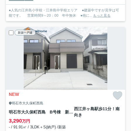
●人気の江井島小学校・江井島中学校エリア ●建築中ですが見学は可
能です。 営業時間9～20：00 年中無休 ●他に...
もっと見る
新築一戸建
NEW
明石市大久保町西島
西江井ヶ島駅歩11分！南
明石市大久保町西島 B号棟 新築戸建
向き
3,290
万円
- / 91.91㎡ / 3LDK＋S(納戸) /新築