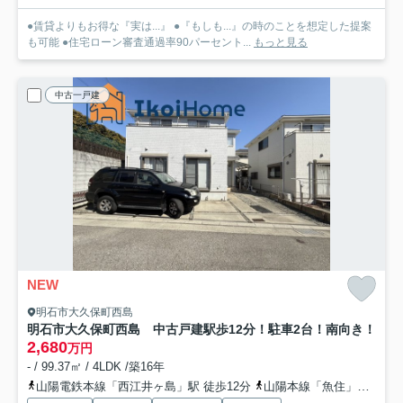
●賃貸よりもお得な『実は...』 ●『もしも...』の時のことを想定した提案
も可能 ●住宅ローン審査通過率90パーセント...
もっと見る
中古一戸建
NEW
明石市大久保町西島
明石市大久保町西島 中古戸建
駅歩12分！駐車2台！南向き！
2,680
万円
- / 99.37㎡ / 4LDK /築16年
山陽電鉄本線「西江井ヶ島」駅 徒歩12分
山陽本線「魚住」駅 徒歩32分