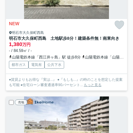
NEW
明石市大久保町西島
明石市大久保町西島 土地
駅歩8分！建築条件無！南東向き
1,380
万円
- / 84.59㎡ / -
山陽電鉄本線「西江井ヶ島」駅 徒歩8分
山陽電鉄本線「山陽魚住」駅 徒歩14分
都市ガス
電気有
公共下水
●賃貸よりもお得な『実は...』 ●『もしも...』の時のことを想定した提案
も可能 ●住宅ローン審査通過率90パーセント...
もっと見る
売地