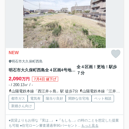
NEW
明石市大久保町西島
全４区画！更地！駅歩
明石市大久保町西島全４区画4号地 土地
７分
2,090
万円
7月4日 値下げ
- / 200.13㎡ / -
山陽電鉄本線「西江井ヶ島」駅 徒歩7分
山陽電鉄本線「江井ヶ島」駅 徒歩14分
都市ガス
電気有
陽当り良好
閑静な住宅地
ペット相談
新婚さん向け
●賃貸よりもお得な『実は...』 ●『もしも...』の時のことを想定した提案
も可能 ●住宅ローン審査通過率90パーセント...
もっと見る