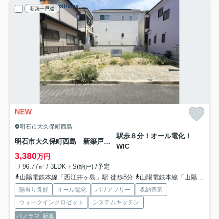
新築一戸建
NEW
明石市大久保町西島
駅歩８分！オール電化！
明石市大久保町西島 新築戸建
WIC
3,380
万円
- / 96.77㎡ / 3LDK＋S(納戸) /予定
山陽電鉄本線「西江井ヶ島」駅 徒歩8分
山陽電鉄本線「山陽魚住」駅 徒歩14分
陽当り良好
オール電化
バリアフリー
収納豊富
ウォークインクロゼット
システムキッチン
パノラマ
新築