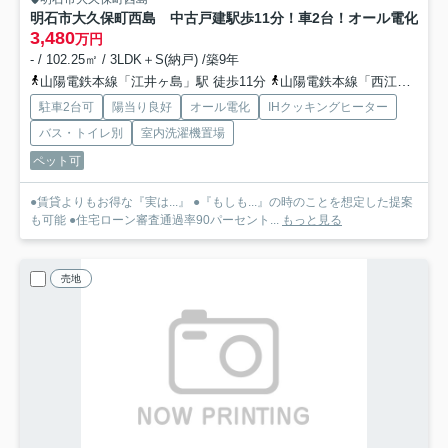
明石市大久保町西島 中古戸建
駅歩11分！車2台！オール電化
3,480
万円
- / 102.25㎡ / 3LDK＋S(納戸) /築9年
山陽電鉄本線「江井ヶ島」駅 徒歩11分
山陽電鉄本線「西江井ヶ島」駅 徒歩14分
駐車2台可
陽当り良好
オール電化
IHクッキングヒーター
バス・トイレ別
室内洗濯機置場
ペット可
●賃貸よりもお得な『実は...』 ●『もしも...』の時のことを想定した提案
も可能 ●住宅ローン審査通過率90パーセント...
もっと見る
売地