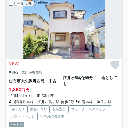
中古一戸建
NEW
明石市大久保町西島
江井ヶ島駅歩9分！土地として
明石市大久保町西島 中古戸建
も
1,380
万円
- / 108.89㎡ / 5LDK /築36年
山陽電鉄本線「江井ヶ島」駅 徒歩9分
山陽本線「魚住」駅 徒歩30分
都市ガス
陽当り良好
収納豊富
ウォークインクロゼット
バス・トイレ別
室内洗濯機置場
ペット可