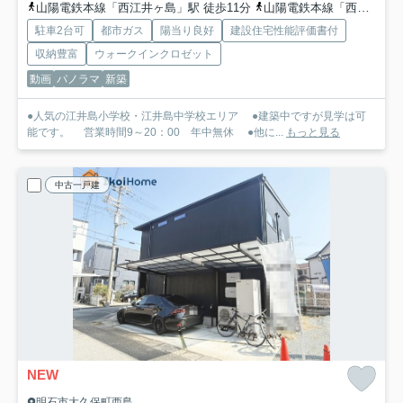
山陽電鉄本線「西江井ヶ島」駅 徒歩11分
山陽電鉄本線「西江井ヶ島」駅 徒歩11分
駐車2台可
都市ガス
陽当り良好
建設住宅性能評価書付
収納豊富
ウォークインクロゼット
動画
パノラマ
新築
●人気の江井島小学校・江井島中学校エリア ●建築中ですが見学は可
能です。 営業時間9～20：00 年中無休 ●他に...
もっと見る
中古一戸建
NEW
明石市大久保町西島