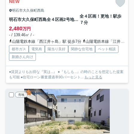
NEW
明石市大久保町西島
全４区画！更地！駅歩
明石市大久保町西島全４区画2号地 土地
７分
2,480
万円
- / 139.46㎡ / -
山陽電鉄本線「西江井ヶ島」駅 徒歩7分
山陽電鉄本線「江井ヶ島」駅 徒歩14分
都市ガス
電気有
陽当り良好
閑静な住宅地
ペット相談
新婚さん向け
●賃貸よりもお得な『実は...』 ●『もしも...』の時のことを想定した提案
も可能 ●住宅ローン審査通過率90パーセント...
もっと見る
売地