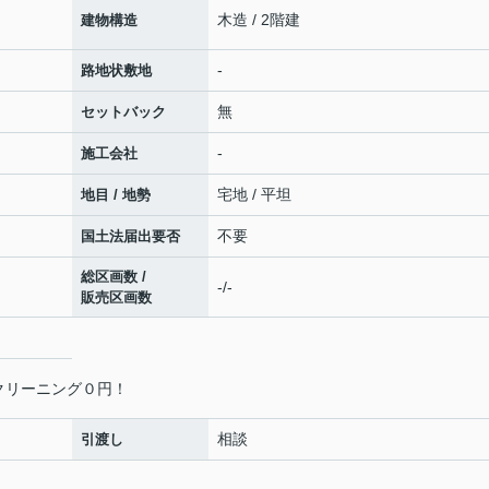
木造 / 2階建
建物構造
-
路地状敷地
無
セットバック
-
施工会社
宅地 / 平坦
地目 / 地勢
不要
国土法届出要否
総区画数 /
-/-
販売区画数
クリーニング０円！
相談
引渡し