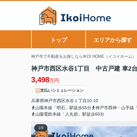
トップ
エリアから探す
神戸市で不動産をお探しならIKOI HOME（イコイホーム）
神戸市西区水谷1丁目 中古戸建 車2
3,498
万円
支払いシミュレーション
兵庫県
神戸市西区
水谷
１丁目10-10
山陽本線「明石」駅徒歩55分
神戸市西神・山手線「
山陽電鉄本線「人丸前」駅徒歩60分
1
/
9