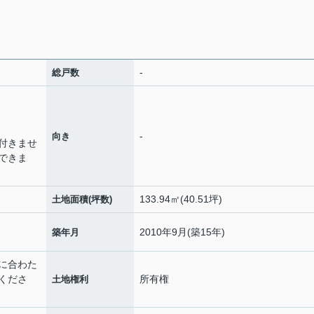
-
総戸数
-
向き
付きませ
できま
133.94㎡(40.51坪)
土地面積(坪数)
2010年9月(築15年)
築年月
ズに合わた
くださ
所有権
土地権利