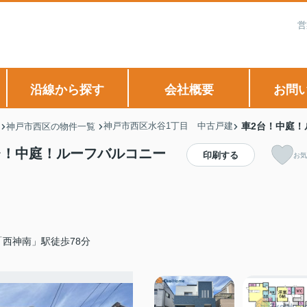
営
沿線から探す
会社概要
お問
神戸市西区水谷1丁目 中古戸建
車2台！中庭！
神戸市西区の物件一覧
台！中庭！ルーフバルコニー
印刷する
お気
西神南」駅徒歩78分