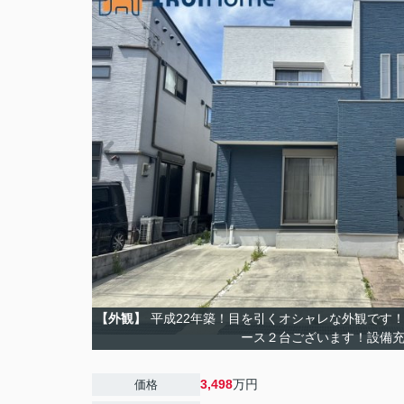
【外観】
平成22年築！目を引くオシャレな外観です
ース２台ございます！設備
3,498
万円
価格