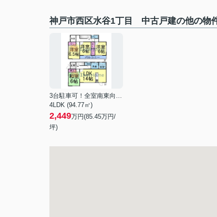
神戸市西区水谷1丁目 中古戸建の他の物
3台駐車可！全室南東向！吹抜！
4LDK (94.77㎡)
2,449
万円(
85.45
万円/
坪)