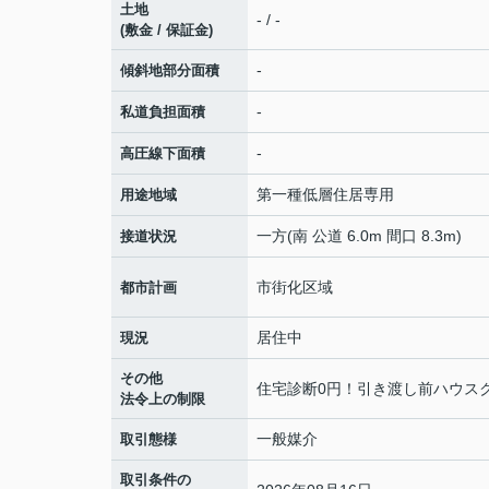
土地
- / -
(敷金 / 保証金)
-
傾斜地部分面積
-
私道負担面積
-
高圧線下面積
第一種低層住居専用
用途地域
一方(南 公道 6.0m 間口 8.3m)
接道状況
市街化区域
都市計画
居住中
現況
その他
住宅診断0円！引き渡し前ハウス
法令上の制限
一般媒介
取引態様
取引条件の