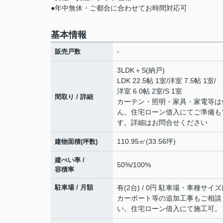
●年中無休・ご都合に合わせてお時間対応可
基本情報
-
販売戸数
3LDK＋S(納戸)
LDK 22.5帖 1室
/
洋室 7.5帖 1室
/
洋室 6.0帖 2室
/
S 1室
間取り / 詳細
カーテン・照明・家具・家電等は
ん。住宅ローン借入にてご準備も
す。詳細はお問合せください
110.95㎡(33.56坪)
建物面積(坪数)
建ぺい率 /
50%/100%
容積率
駐車場 / 月額
有(2台) / 0円 駐車場・車種サイ
カーポート等の追加工事もご相談
い。住宅ローン借入にて施工可。