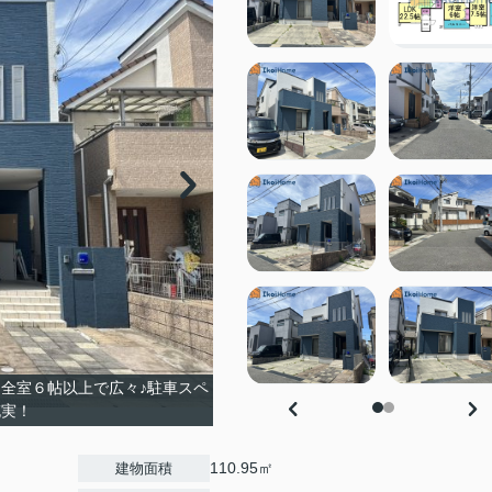
！全室６帖以上で広々♪駐車スペ
充実！
110.95㎡
建物面積