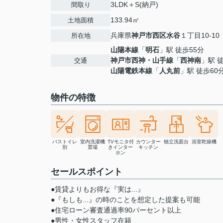
3LDK＋S(納戸)
間取り
133.94㎡
土地面積
兵庫県
神戸市西区
水谷
１丁目10-10
所在地
山陽本線
「
明石
」駅 徒歩55分
神戸市西神・山手線
「
西神南
」駅 
交通
山陽電鉄本線
「
人丸前
」駅 徒歩60
物件の特徴
バストイレ
室内洗濯機
TVモニタ付
カウンター
独立洗面台
浴室乾燥機
別
置場
きインター
キッチン
ホン
セールスポイント
●賃貸よりもお得な『実は...』
●『もしも...』の時のことを想定した提案も可能
●住宅ローン審査通過率90パーセント以上
●男性・女性スタッフ在籍