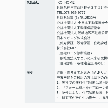
取扱会社
IKOI HOME
兵庫県神戸市西区持子３丁目3 持
TEL:078-939-9777
兵庫県知事 (1) 第12522号
公益社団法人 全日本不動産協会
公益社団法人不動産保証協会
公益社団法人 近畿地区不動産公
日本リビング株式会社
（仲介保証・設備保証・住宅診断
株式会社MFS
（住宅ローン診断業務）
一般社団法人すまいの未来研究機
（住宅診断・各種適合証明発行）
備考
詳細・備考までお読み頂きありが
中古戸建をご検討の方は以下の点
1、弊社での無料住宅診断は適用
2、リフォーム費用を住宅ローン
3、物件により、住宅診断結果、
4、所有者が居住中の場合、ご見