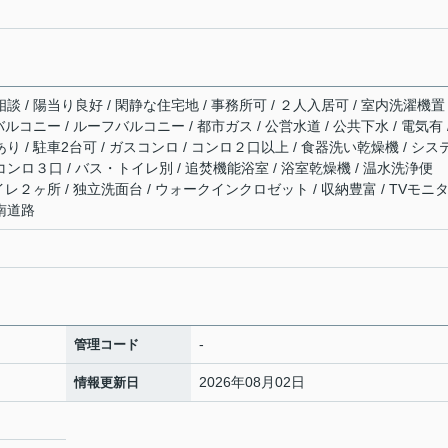
談 / 陽当り良好 / 閑静な住宅地 / 事務所可 / ２人入居可 / 室内洗濯機置
バルコニー / ルーフバルコニー / 都市ガス / 公営水道 / 公共下水 / 電気有 
り / 駐車2台可 / ガスコンロ / コンロ２口以上 / 食器洗い乾燥機 / シス
コンロ３口 / バス・トイレ別 / 追焚機能浴室 / 浴室乾燥機 / 温水洗浄便
トイレ２ヶ所 / 独立洗面台 / ウォークインクロゼット / 収納豊富 / TVモニ
 南道路
-
管理コード
2026年08月02日
情報更新日