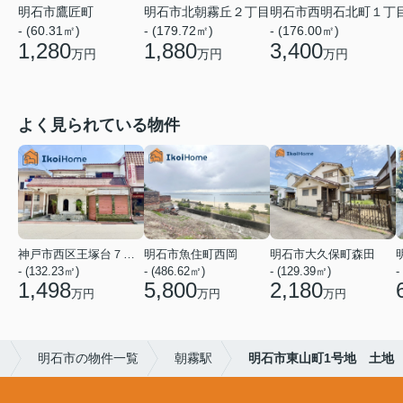
明石市鷹匠町
明石市北朝霧丘２丁目
明石市西明石北町１丁
- (60.31㎡)
- (179.72㎡)
- (176.00㎡)
1,280
1,880
3,400
万円
万円
万円
よく見られている物件
神戸市西区王塚台７丁目
明石市魚住町西岡
明石市大久保町森田
- (132.23㎡)
- (486.62㎡)
- (129.39㎡)
-
1,498
5,800
2,180
万円
万円
万円
）
明石市の物件一覧
朝霧駅
明石市東山町1号地 土地