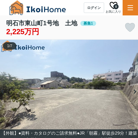
0
ログイン
お気に入り
明石市東山町1号地 土地
募集1
2,225万円
1
/
7
【外観】●資料・カタログのご請求無料●JR「朝霧」駅徒歩29分！建築