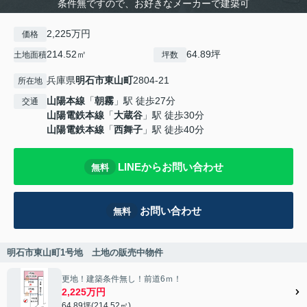
条件無ですので、お好きなメーカーで建築可
2,225万円
価格
214.52㎡
64.89坪
土地面積
坪数
兵庫県
明石市
東山町
2804-21
所在地
山陽本線
「
朝霧
」駅 徒歩27分
交通
山陽電鉄本線
「
大蔵谷
」駅 徒歩30分
山陽電鉄本線
「
西舞子
」駅 徒歩40分
LINEからお問い合わせ
無料
お問い合わせ
無料
明石市東山町1号地 土地の販売中物件
更地！建築条件無し！前道6ｍ！
2,225万円
64.89坪(214.52㎡)