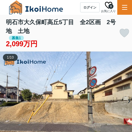
0
ログイン
お気に入り
明石市大久保町高丘5丁目 全2区画 2号
地 土地
募集1
2,099万円
1
/
10