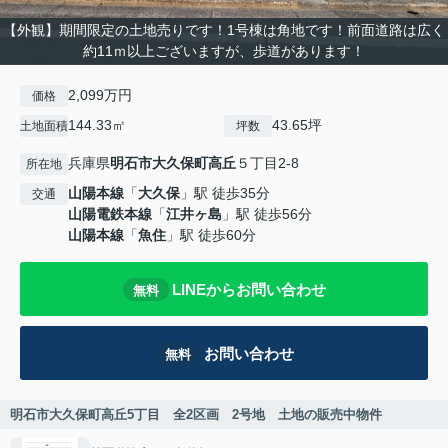
【外観】期間限定の土地売りです！1号棟は角地です！前面道路は広く
約11ｍ以上ございますが、歩道があります！
2,099万円
価格
144.33㎡
43.65坪
土地面積
坪数
兵庫県
明石市
大久保町高丘
５丁目2-8
所在地
山陽本線
「
大久保
」駅 徒歩35分
交通
山陽電鉄本線
「
江井ヶ島
」駅 徒歩56分
山陽本線
「
魚住
」駅 徒歩60分
LINEからお問い合わせ
無料
お問い合わせ
無料
明石市大久保町高丘5丁目 全2区画 2号地 土地の販売中物件