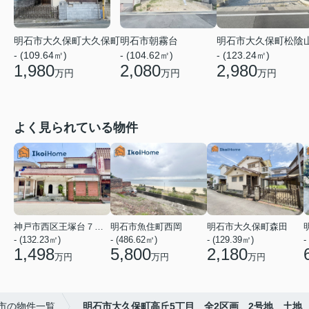
明石市大久保町大久保町
明石市朝霧台
明石市大久保町松陰
- (109.64㎡)
- (104.62㎡)
- (123.24㎡)
1,980
2,080
2,980
万円
万円
万円
よく見られている物件
神戸市西区王塚台７丁目
明石市魚住町西岡
明石市大久保町森田
- (132.23㎡)
- (486.62㎡)
- (129.39㎡)
-
1,498
5,800
2,180
万円
万円
万円
市の物件一覧
明石市大久保町高丘5丁目 全2区画 2号地 土地