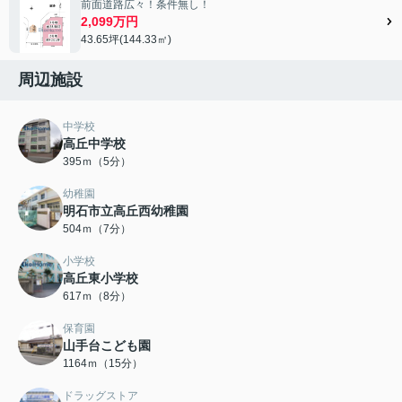
前面道路広々！条件無し！
2,099万円
43.65坪(144.33㎡)
周辺施設
中学校
高丘中学校
395ｍ（5分）
幼稚園
明石市立高丘西幼稚園
504ｍ（7分）
小学校
高丘東小学校
617ｍ（8分）
保育園
山手台こども園
1164ｍ（15分）
ドラッグストア