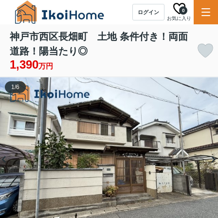
0
ログイン
お気に入り
神戸市西区長畑町 土地 条件付き！両面
道路！陽当たり◎
1,390
万円
1
/
6