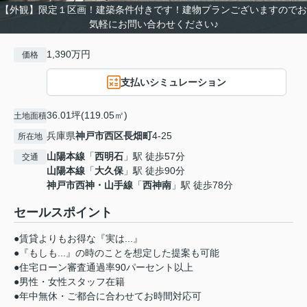
【外観】限定１区画！建築条件付きです！建物プランございますのでお
気軽にお問い合わせください♪
1,390万円
価格
支払いシミュレーション
36.01坪(119.05㎡)
土地面積
兵庫県
神戸市西区
長畑町
4-25
所在地
山陽本線
「
西明石
」駅 徒歩57分
交通
山陽本線
「
大久保
」駅 徒歩90分
神戸市西神・山手線
「
西神南
」駅 徒歩78分
セールスポイント
●賃貸よりもお得な『実は...』
●『もしも...』の時のことを想定した提案も可能
●住宅ローン審査通過率90パーセント以上
●男性・女性スタッフ在籍
●年中無休・ご都合に合わせてお時間対応可