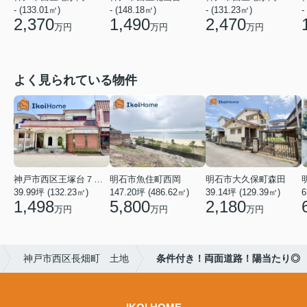
- (133.01㎡)
- (148.18㎡)
- (131.23㎡)
-
2,370
1,490
2,470
万円
万円
万円
よく見られている物件
神戸市西区王塚台７丁目
明石市魚住町西岡
明石市大久保町森田
39.99坪 (132.23㎡)
147.20坪 (486.62㎡)
39.14坪 (129.39㎡)
6
1,498
5,800
2,180
万円
万円
万円
神戸市西区長畑町 土地
条件付き！両面道路！陽当たり◎