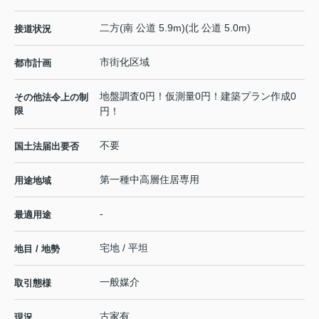
二方(南 公道 5.9m)(北 公道 5.0m)
接道状況
市街化区域
都市計画
地盤調査0円！仮測量0円！建築プラン作成0
その他法令上の制
限
円！
不要
国土法届出要否
第一種中高層住居専用
用途地域
-
最適用途
宅地 / 平坦
地目 / 地勢
一般媒介
取引態様
古家有
現況