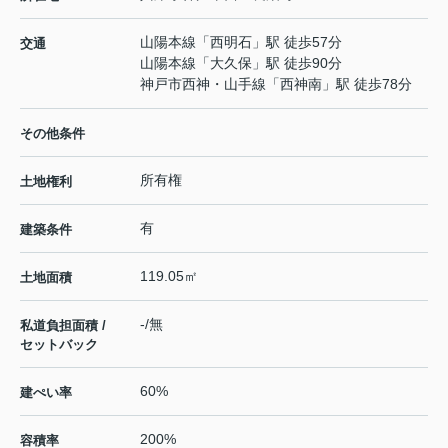
山陽本線
「
西明石
」駅 徒歩57分
交通
山陽本線
「
大久保
」駅 徒歩90分
神戸市西神・山手線
「
西神南
」駅 徒歩78分
その他条件
所有権
土地権利
有
建築条件
119.05㎡
土地面積
-/無
私道負担面積 /
セットバック
60%
建ぺい率
200%
容積率