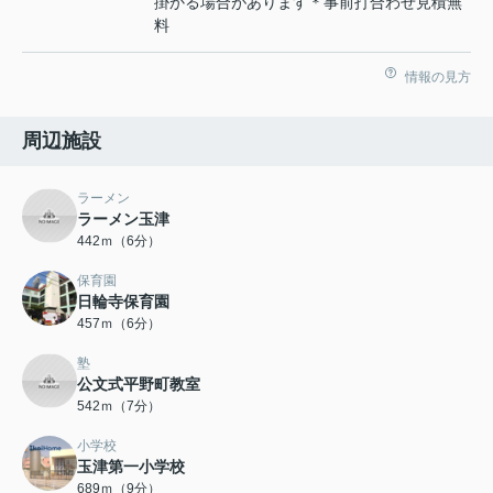
掛かる場合があります＊事前打合わせ見積無
料
情報の見方
周辺施設
ラーメン
ラーメン玉津
442ｍ（6分）
保育園
日輪寺保育園
457ｍ（6分）
塾
公文式平野町教室
542ｍ（7分）
小学校
玉津第一小学校
689ｍ（9分）