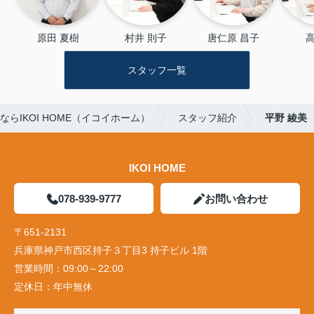
原田 夏樹
村井 則子
唐仁原 昌子
高
スタッフ一覧
らIKOI HOME（イコイホーム）
スタッフ紹介
平野 綾美
IKOI HOME
078-939-9777
お問い合わせ
〒651-2131
兵庫県神戸市西区持子３丁目3 持子ビル 1階
営業時間：
09:00～22:00
定休日：
年中無休