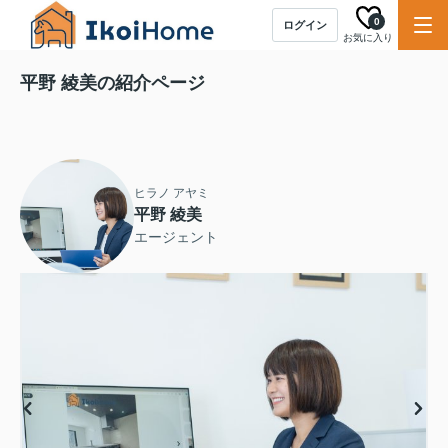
0
ログイン
お気に入り
平野 綾美の紹介ページ
ヒラノ アヤミ
平野 綾美
エージェント