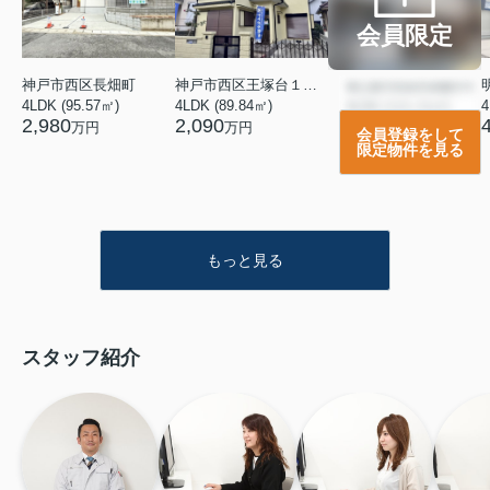
会員限定
神戸市西区長畑町
神戸市西区王塚台１丁目
4LDK (95.57㎡)
4LDK (89.84㎡)
2,980
2,090
万円
万円
会員登録をして
限定物件を見る
もっと見る
スタッフ紹介