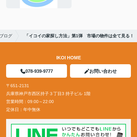
ブログ
「イコイの家探し方法」第1弾 市場の物件は全て見る！
IKOI HOME
078-939-9777
お問い合わせ
〒651-2131
兵庫県神戸市西区持子３丁目3 持子ビル 1階
営業時間：
09:00～22:00
定休日：
年中無休