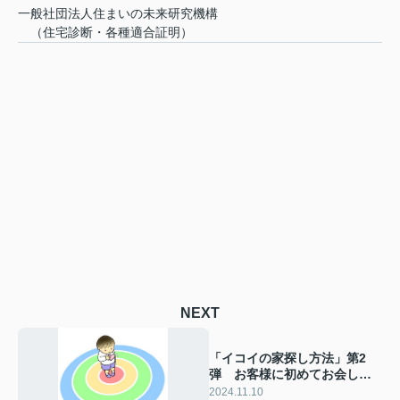
一般社団法人住まいの未来研究機構
（住宅診断・各種適合証明）
NEXT
「イコイの家探し方法」第2
弾 お客様に初めてお会した
時に聞くことは・・・
2024.11.10