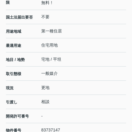
限
無料！
不要
国土法届出要否
第一種住居
用途地域
住宅用地
最適用途
宅地 / 平坦
地目 / 地勢
一般媒介
取引態様
更地
現況
相談
引渡し
-
開発許可番号
83737147
物件番号