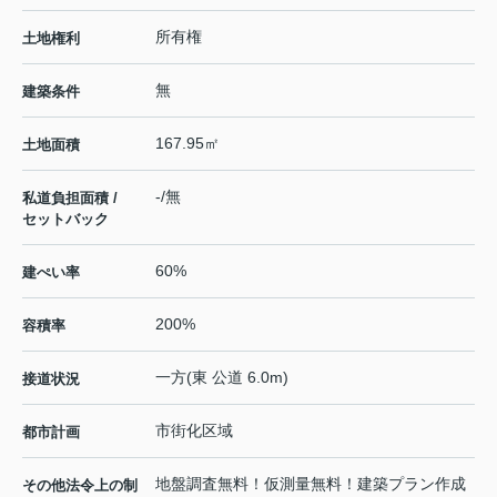
所有権
土地権利
無
建築条件
167.95㎡
土地面積
-/無
私道負担面積 /
セットバック
60%
建ぺい率
200%
容積率
一方(東 公道 6.0m)
接道状況
市街化区域
都市計画
地盤調査無料！仮測量無料！建築プラン作成
その他法令上の制