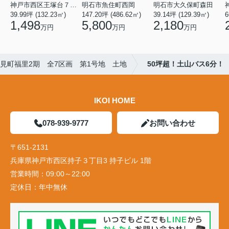
神戸市西区王塚台７丁目
明石市魚住町西岡
明石市大久保町森田
6
39.99坪 (132.23㎡)
147.20坪 (486.62㎡)
39.14坪 (129.39㎡)
1,498
5,800
2,180
万円
万円
万円
見町福里2期 全7区画 第1号地 土地
50坪超！土山バス6分！
IKOI HOME
078-939-9777
お問い合わせ
〒651-2131
兵庫県神戸市西区持子３丁目3 持子ビル 1階
営業時間：
09:00～22:00
定休日：
年中無休