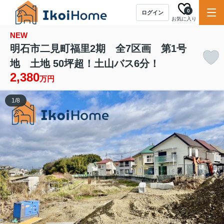
0
ログイン
お気に入り
NEW
明石市二見町福里2期 全7区画 第1号
地 土地 50坪超！土山バス6分！
2,380
万円
1
/
8