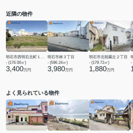
近隣の物件
明石市西明石北町１丁目
明石市林３丁目
明石市北朝霧丘２丁目
- (176.00㎡)
- (596.24㎡)
- (179.72㎡)
-
3,400
3,980
1,880
万円
万円
万円
よく見られている物件