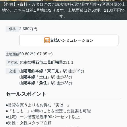
【外観】●資料・カタログのご請求無料●現地見学可能●7区画分譲の土
地で、こちらは第1号地になります。土地面積は約50坪、2180万円で
す。
2,380万円
価格
支払いシミュレーション
50.80坪(167.95㎡)
土地面積
兵庫県
明石市
二見町福里
231-1
所在地
山陽電鉄本線
「
東二見
」駅 徒歩19分
交通
山陽本線
「
土山
」駅 徒歩33分
山陽本線
「
魚住
」駅 徒歩28分
セールスポイント
●賃貸を買うよりもお得な『実は...』
●『もしも...』の時のことを想定した提案も可能
●住宅ローン審査通過率90パーセント以上
●男性・女性スタッフ在籍