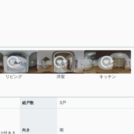
リビング
洋室
キッチン
3戸
総戸数
南
向き
は付きま