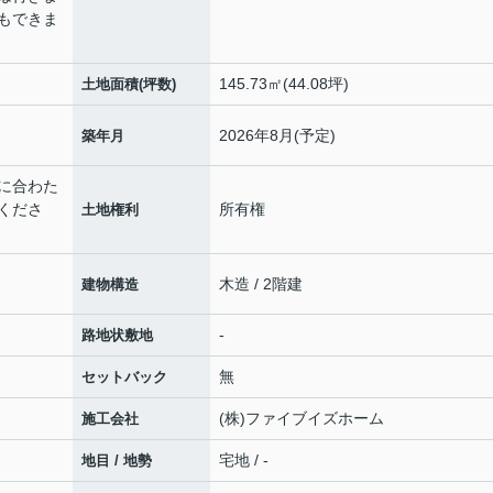
もできま
145.73㎡(44.08坪)
土地面積(坪数)
2026年8月(予定)
築年月
ズに合わた
くださ
所有権
土地権利
木造 / 2階建
建物構造
-
路地状敷地
無
セットバック
(株)ファイブイズホーム
施工会社
宅地 / -
地目 / 地勢