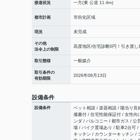
一方(東 公道 11.4m)
接道状況
市街化区域
都市計画
未完成
現況
その他
高度地区/住宅診断0円！引き渡
法令上の制限
一般媒介
取引態様
取引条件の
2026年08月13日
有効期限
設備条件
設備条件
ペット相談 / 楽器相談 / 陽当り良
価書付 / 住宅性能保証付 / 女性向
ンダ / バルコニー / 都市ガス / 公
場 / バイク置場あり / 駐車2台可 
キッチン / カウンターキッチン / 