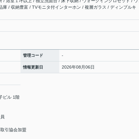
所 / 浴室１坪以上 / 独立洗面台 / 床下収納 / ウォークインクロゼット / 
庫 / 収納豊富 / TVモニタ付インターホン / 複層ガラス / ディンプルキ
-
管理コード
2026年08月06日
情報更新日
子ビル 1階
会員
正取引協会加盟