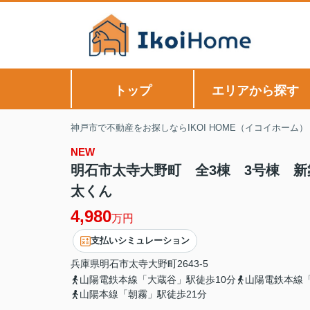
トップ
エリアから探す
神戸市で不動産をお探しならIKOI HOME（イコイホーム）
NEW
明石市太寺大野町 全3棟 3号棟 新
太くん
4,980
万円
支払いシミュレーション
兵庫県
明石市
太寺大野町
2643-5
山陽電鉄本線「大蔵谷」駅徒歩10分
山陽電鉄本線「
山陽本線「朝霧」駅徒歩21分