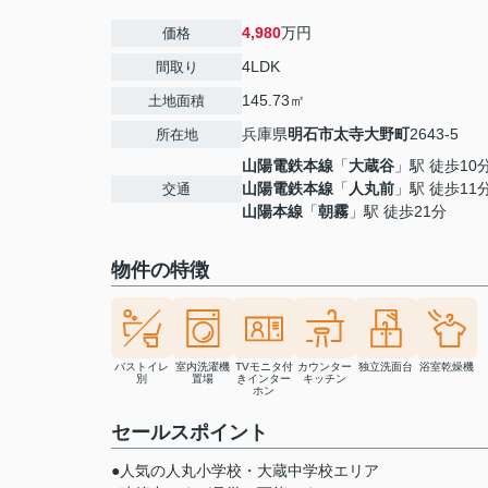
4,980
万円
価格
4LDK
間取り
145.73㎡
土地面積
兵庫県
明石市
太寺大野町
2643-5
所在地
山陽電鉄本線
「
大蔵谷
」駅 徒歩10
山陽電鉄本線
「
人丸前
」駅 徒歩11
交通
山陽本線
「
朝霧
」駅 徒歩21分
物件の特徴
バストイレ
室内洗濯機
TVモニタ付
カウンター
独立洗面台
浴室乾燥機
別
置場
きインター
キッチン
ホン
セールスポイント
●人気の人丸小学校・大蔵中学校エリア