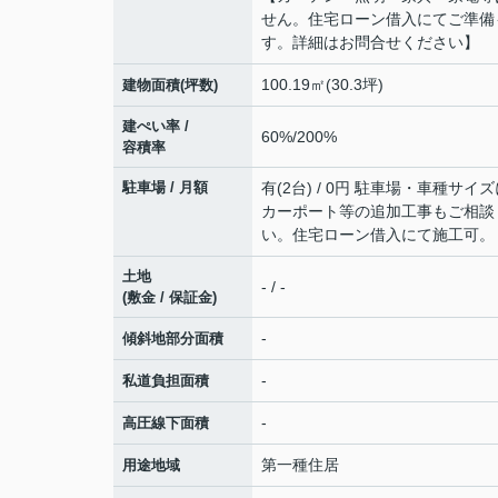
せん。住宅ローン借入にてご準備
す。詳細はお問合せください】
100.19㎡(30.3坪)
建物面積(坪数)
建ぺい率 /
60%/200%
容積率
駐車場 / 月額
有(2台) / 0円 駐車場・車種サイ
カーポート等の追加工事もご相談
い。住宅ローン借入にて施工可。
土地
- / -
(敷金 / 保証金)
-
傾斜地部分面積
-
私道負担面積
-
高圧線下面積
第一種住居
用途地域