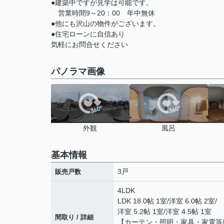
●建築中ですが見学は可能です。
営業時間9～20：00 年中無休
●他にも沢山の物件がございます。
●住宅ローンに自信あり
気軽にお問合せください
パノラマ画像
外観
風呂
基本情報
3戸
販売戸数
4LDK
LDK 18.0帖 1室
/
洋室 6.0帖 2室
/
洋室 5.2帖 1室
/
洋室 4.5帖 1室
間取り / 詳細
【カーテン・照明・家具・家電等