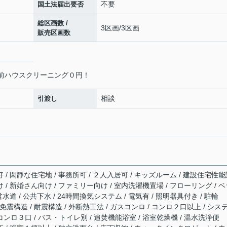
不要
国土法届出要否
総区画数 /
3区画/3区画
販売区画数
し前ハウスクリーニング０円！
相談
引渡し
好 / 閑静な住宅地 / 事務所可 / ２人入居可 / キッズルーム / 建設住宅性
け / 新婚さん向け / ファミリー向け / 室内洗濯機置場 / フローリング / 
営水道 / 公共下水 / 24時間換気システム / 電気有 / 照明器具付き / 駐輪
/ 免震構造 / 耐震構造 / 外断熱工法 / ガスコンロ / コンロ２口以上 / シス
コンロ３口 / バス・トイレ別 / 追焚機能浴室 / 浴室乾燥機 / 温水洗浄便