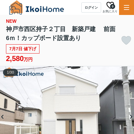
0
ログイン
お気に入り
NEW
神戸市西区持子２丁目 新築戸建 前面
6ｍ！カップボード設置あり
7月7日 値下げ
2,580
万円
1
/
30