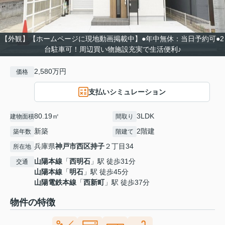
【外観】【ホームページに現地動画掲載中】●年中無休：当日予約可●2
台駐車可！周辺買い物施設充実で生活便利♪
2,580万円
価格
支払いシミュレーション
80.19㎡
3LDK
建物面積
間取り
新築
2階建
築年数
階建て
兵庫県
神戸市西区
持子
２丁目34
所在地
山陽本線
「
西明石
」駅 徒歩31分
交通
山陽本線
「
明石
」駅 徒歩45分
山陽電鉄本線
「
西新町
」駅 徒歩37分
物件の特徴