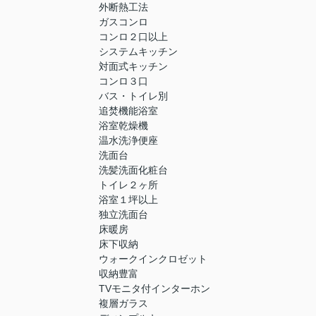
外断熱工法
ガスコンロ
コンロ２口以上
システムキッチン
対面式キッチン
コンロ３口
バス・トイレ別
追焚機能浴室
浴室乾燥機
温水洗浄便座
洗面台
洗髪洗面化粧台
トイレ２ヶ所
浴室１坪以上
独立洗面台
床暖房
床下収納
ウォークインクロゼット
収納豊富
TVモニタ付インターホン
複層ガラス