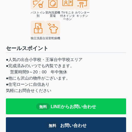
バストイレ
室内洗濯機
TVモニタ
カウンター
別
置場
付きインタ
キッチン
ーホン
独立洗面台
浴室乾燥機
セールスポイント
●人気の出合小学校・王塚台中学校エリア
●完成済みのいつでも内覧できます。
営業時間9～20：00 年中無休
●他にも沢山の物件がございます。
●住宅ローンに自信あり
気軽にお問合せください
LINEからお問い合わせ
無料
お問い合わせ
無料