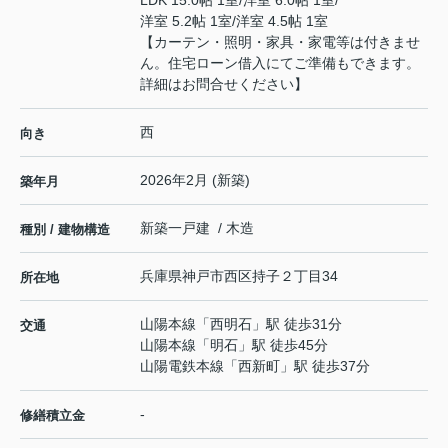
洋室 5.2帖 1室
/
洋室 4.5帖 1室
【カーテン・照明・家具・家電等は付きませ
ん。住宅ローン借入にてご準備もできます。
詳細はお問合せください】
西
向き
2026年2月 (新築)
築年月
新築一戸建 / 木造
種別 / 建物構造
兵庫県
神戸市西区
持子
２丁目34
所在地
山陽本線
「
西明石
」駅 徒歩31分
交通
山陽本線
「
明石
」駅 徒歩45分
山陽電鉄本線
「
西新町
」駅 徒歩37分
-
修繕積立金