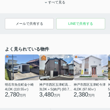
すべて見る
メールで共有する
LINEで共有する
よく見られている物件
明石市魚住町金ケ崎
神戸市西区玉津町高津橋
神戸市西区玉津町今津
4LDK (110.55㎡)
3LDK＋S(納戸) (93.74㎡)
4LDK (97.60㎡)
5
2,780
3,480
2,380
万円
万円
万円