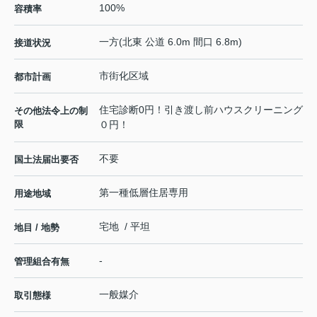
100%
容積率
一方(北東 公道 6.0m 間口 6.8m)
接道状況
市街化区域
都市計画
住宅診断0円！引き渡し前ハウスクリーニング
その他法令上の制
限
０円！
不要
国土法届出要否
第一種低層住居専用
用途地域
宅地 / 平坦
地目 / 地勢
-
管理組合有無
一般媒介
取引態様