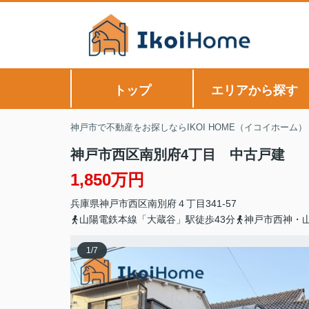
トップ
エリアから探す
神戸市で不動産をお探しならIKOI HOME（イコイホーム）
神戸市西区南別府4丁目 中古戸建
1,850万円
兵庫県
神戸市西区
南別府
４丁目341-57
山陽電鉄本線「大蔵谷」駅徒歩43分
神戸市西神・山
1
/
7