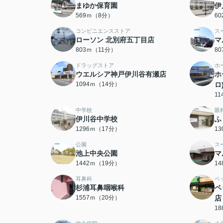
まゆか保育園
伊
569ｍ（8分）
6
コンビニエンスストア
ス
ローソン 北別府五丁目店
マ
803ｍ（11分）
8
ドラッグストア
ホ
ウエルシア神戸伊川谷有瀬店
ホ
1094ｍ（14分）
ロ
1
中学校
眼
伊川谷中学校
ふ
1296ｍ（17分）
1
公園
ス
池上中央公園
マ
1442ｍ（19分）
1
耳鼻科
ペ
杉浦耳鼻咽喉科
ペ
1557ｍ（20分）
店
1