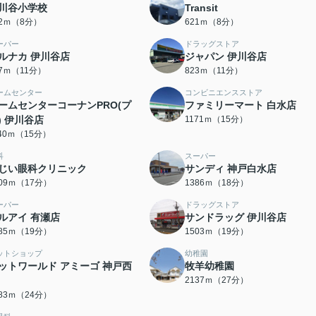
川谷小学校
Transit
02ｍ（8分）
621ｍ（8分）
ーパー
ドラッグストア
ルナカ 伊川谷店
ジャパン 伊川谷店
07ｍ（11分）
823ｍ（11分）
ームセンター
コンビニエンスストア
ームセンターコーナンPRO(プ
ファミリーマート 白水店
) 伊川谷店
1171ｍ（15分）
140ｍ（15分）
科
スーパー
じい眼科クリニック
サンディ 神戸白水店
309ｍ（17分）
1386ｍ（18分）
ーパー
ドラッグストア
ルアイ 有瀬店
サンドラッグ 伊川谷店
485ｍ（19分）
1503ｍ（19分）
ットショップ
幼稚園
ットワールド アミーゴ 神戸西
牧羊幼稚園
2137ｍ（27分）
883ｍ（24分）