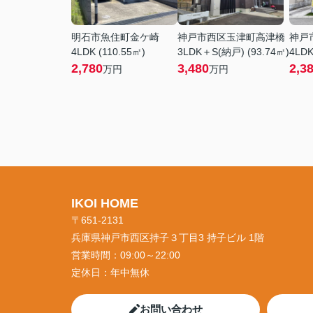
明石市魚住町金ケ崎
神戸市西区玉津町高津橋
神戸
4LDK (110.55㎡)
3LDK＋S(納戸) (93.74㎡)
4LDK
2,780
3,480
2,3
万円
万円
IKOI HOME
〒651-2131
兵庫県神戸市西区持子３丁目3 持子ビル 1階
営業時間：
09:00～22:00
定休日：
年中無休
お問い合わせ