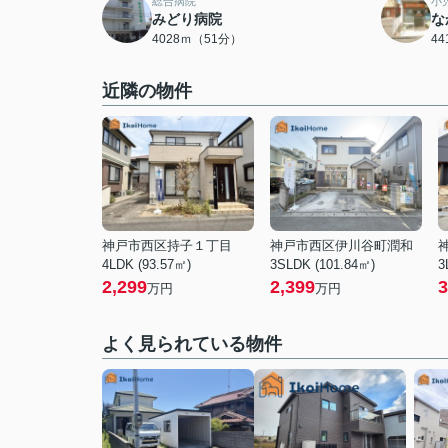
総合病院
小
みどり病院
な
4028ｍ（51分）
4
近隣の物件
神戸市西区持子１丁目
神戸市西区伊川谷町潤和
4LDK (93.57㎡)
3SLDK (101.84㎡)
3
2,299
2,399
3
万円
万円
よく見られている物件