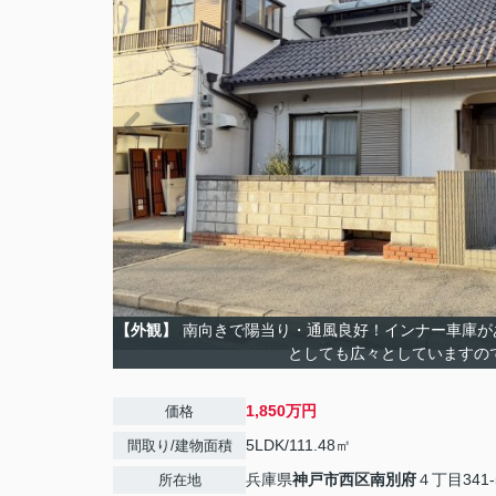
【外観】
南向きで陽当り・通風良好！インナー車庫が
としても広々としていますの
1,850万円
価格
5LDK/111.48㎡
間取り/建物面積
兵庫県
神戸市西区
南別府
４丁目341-
所在地