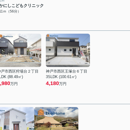
児科
かにしこどもクリニック
411ｍ（56分）
神戸市西区狩場台２丁目
神戸市西区王塚台６丁目
LDK (88.49㎡)
3SLDK (100.61㎡)
,980
4,180
万円
万円