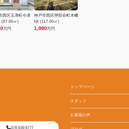
市西区玉津町今津
神戸市西区押部谷町木幡
 (97.60㎡)
5K (117.00㎡)
80
1,980
万円
万円
トップページ
スタッフ
お客様の声
078-939-9777