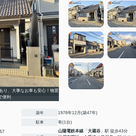
あり、大事なお車も安心！物置
で便利
1978年12月(築47年)
築年
有(1台)
駐車
山陽電鉄本線
「
大蔵谷
」駅 徒歩43分
57