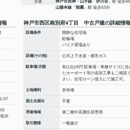
神戸市西神・山手線
「
伊川谷
」駅 徒歩4
交通
山陽本線
「
朝霧
」駅 徒歩53分
情報
神戸市西区南別府4丁目 中古戸建の詳細情
建
設備条件
閑静な住宅地
駐輪場
バイク置場あり
設備(その他)
公共上下水道・都市ガス
駐車場/月額
有(1台)/0円 駐車場・車種サイズに合
たカーポート等の追加工事もご相談
さい。住宅ローン借入にて施工可。
土地権利
所有権
-57
国土法届出
不要
3分
用途地域
第二種中高層住居専用
 徒歩
取引態様
一般媒介