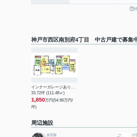
神戸市西区南別府4丁目 中古戸建で募集
インナーガレージあり！南向き！
33.72坪 (111.48㎡)
1,850
万円(54.86万円/
坪)
周辺施設
保育園
小