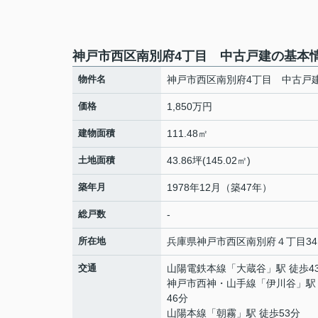
神戸市西区南別府4丁目 中古戸建の基本
物件名
神戸市西区南別府4丁目 中古戸
価格
1,850万円
建物面積
111.48㎡
土地面積
43.86坪(145.02㎡)
築年月
1978年12月（築47年）
総戸数
-
所在地
兵庫県
神戸市西区
南別府
４丁目341
交通
山陽電鉄本線
「
大蔵谷
」駅 徒歩4
神戸市西神・山手線
「
伊川谷
」駅
46分
山陽本線
「
朝霧
」駅 徒歩53分