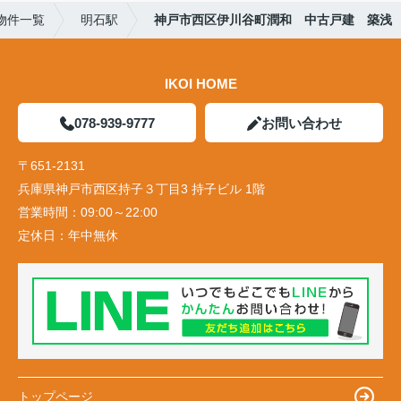
物件一覧
明石駅
神戸市西区伊川谷町潤和 中古戸建 築浅
IKOI HOME
078-939-9777
お問い合わせ
〒651-2131
兵庫県神戸市西区持子３丁目3 持子ビル 1階
営業時間：
09:00～22:00
定休日：
年中無休
トップページ