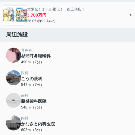
太陽光！オール電化！一条工務店！
3,780万円
28.05坪(92.74㎡)
周辺施設
耳鼻科
杉浦耳鼻咽喉科
490ｍ（7分）
眼科
こうの眼科
547ｍ（7分）
歯科
藤盛歯科医院
548ｍ（7分）
内科
かなさと内科医院
603ｍ（8分）