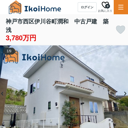
0
ログイン
お気に入り
神戸市西区伊川谷町潤和 中古戸建 築
浅
3,780万円
1
/
9