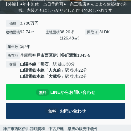
【外観】●年中無休：当日予約可●一条工務店さんによる建築物で外
観、内装ともにしっかりとした作りでおしゃれです
3,780万円
価格
92.74㎡
38.26坪
3LDK
建物面積
土地面積
間取り
(126.48㎡)
築7年
築年数
兵庫県
神戸市西区
伊川谷町潤和
1343-5
所在地
山陽本線
「
明石
」駅 徒歩30分
交通
山陽電鉄本線
「
人丸前
」駅 徒歩22分
山陽電鉄本線
「
大蔵谷
」駅 徒歩22分
LINEからお問い合わせ
無料
お問い合わせ
無料
神戸市西区伊川谷町潤和 中古戸建 築浅の販売中物件