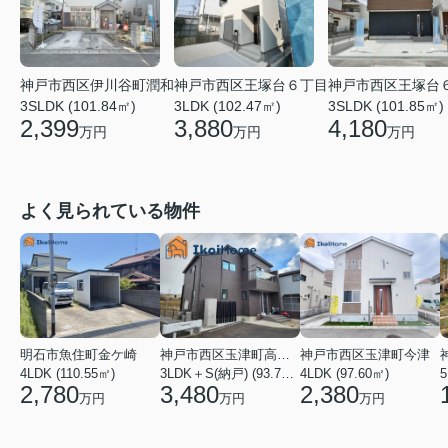
神戸市西区伊川谷町潤和
神戸市西区王塚台６丁目
神戸市西区王塚台
3SLDK (101.84㎡)
3LDK (102.47㎡)
3SLDK (101.85㎡)
2,399
3,880
4,180
万円
万円
万円
よく見られている物件
明石市魚住町金ケ崎
神戸市西区玉津町高津橋
神戸市西区玉津町今津
4LDK (110.55㎡)
3LDK＋S(納戸) (93.74㎡)
4LDK (97.60㎡)
5
2,780
3,480
2,380
万円
万円
万円