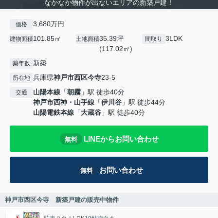
なかなか物件が出ないエリアの新築戸建！
3,680万円
価格
101.85㎡
35.39坪
3LDK
建物面積
土地面積
間取り
(117.02㎡)
新築
築年数
兵庫県
神戸市西区
今寺
23-5
所在地
山陽本線
「
朝霧
」駅 徒歩40分
交通
神戸市西神・山手線
「
伊川谷
」駅 徒歩44分
山陽電鉄本線
「
大蔵谷
」駅 徒歩40分
LINEからお問い合わせ
無料
お問い合わせ
無料
神戸市西区今寺 新築戸建の販売中物件