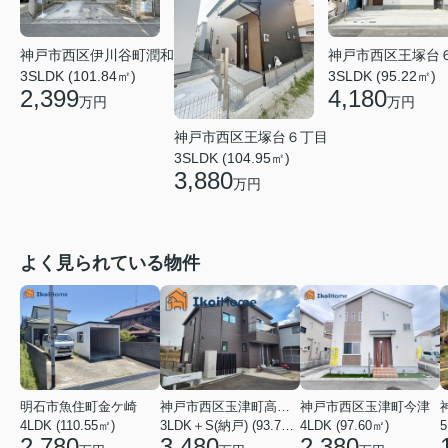
神戸市西区伊川谷町潤和
神戸市西区王塚台
3SLDK (101.84㎡)
3SLDK (95.22㎡)
2,399
4,180
万円
万円
神戸市西区王塚台６丁目
3SLDK (104.95㎡)
3,880
万円
よく見られている物件
明石市魚住町金ケ崎
神戸市西区玉津町高津橋
神戸市西区玉津町今津
4LDK (110.55㎡)
3LDK＋S(納戸) (93.74㎡)
4LDK (97.60㎡)
5
2,780
3,480
2,380