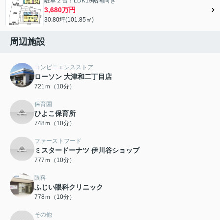
駐車２台！LDK19帖南向き
3,680万円
30.80坪(101.85㎡)
周辺施設
コンビニエンスストア
ローソン 大津和二丁目店
721ｍ（10分）
保育園
ひよこ保育所
748ｍ（10分）
ファーストフード
ミスタードーナツ 伊川谷ショップ
777ｍ（10分）
眼科
ふじい眼科クリニック
778ｍ（10分）
その他