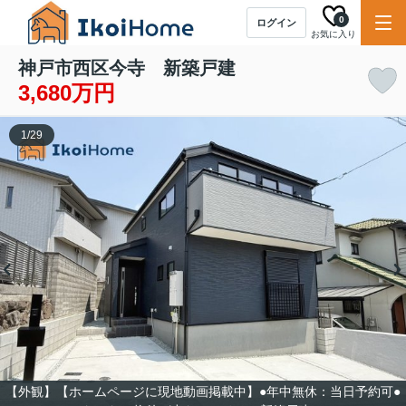
0
ログイン
お気に入り
神戸市西区今寺 新築戸建
3,680万円
1
/
29
【外観】【ホームページに現地動画掲載中】●年中無休：当日予約可●