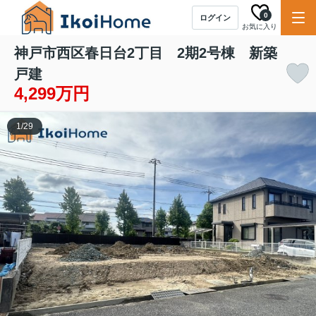
0
ログイン
お気に入り
神戸市西区春日台2丁目 2期2号棟 新築
戸建
4,299万円
1
/
29