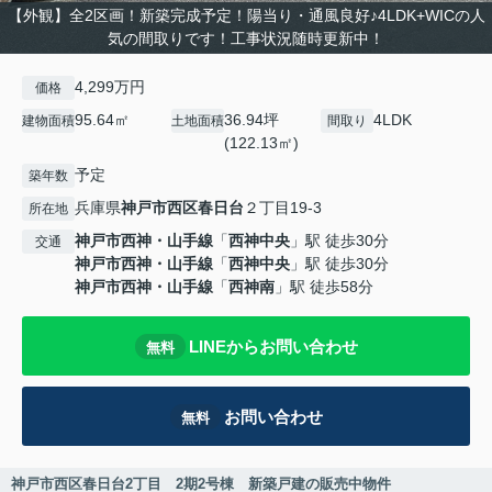
【外観】全2区画！新築完成予定！陽当り・通風良好♪4LDK+WICの人
気の間取りです！工事状況随時更新中！
4,299万円
価格
95.64㎡
36.94坪
4LDK
建物面積
土地面積
間取り
(122.13㎡)
予定
築年数
兵庫県
神戸市西区
春日台
２丁目19-3
所在地
神戸市西神・山手線
「
西神中央
」駅 徒歩30分
交通
神戸市西神・山手線
「
西神中央
」駅 徒歩30分
神戸市西神・山手線
「
西神南
」駅 徒歩58分
LINEからお問い合わせ
無料
お問い合わせ
無料
神戸市西区春日台2丁目 2期2号棟 新築戸建の販売中物件