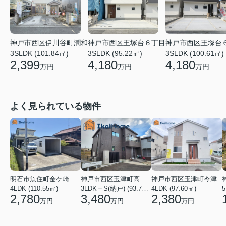
神戸市西区伊川谷町潤和
神戸市西区王塚台６丁目
神戸市西区王塚台
3SLDK (101.84㎡)
3SLDK (95.22㎡)
3SLDK (100.61㎡)
2,399
4,180
4,180
万円
万円
万円
よく見られている物件
明石市魚住町金ケ崎
神戸市西区玉津町高津橋
神戸市西区玉津町今津
4LDK (110.55㎡)
3LDK＋S(納戸) (93.74㎡)
4LDK (97.60㎡)
5
2,780
3,480
2,380
万円
万円
万円