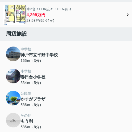
車2台！LDK広々！DEN有り
4,299万円
28.93坪(95.64㎡)
周辺施設
中学校
神戸市立平野中学校
166ｍ（3分）
小学校
春日台小学校
334ｍ（5分）
公民館
かすがプラザ
586ｍ（8分）
その他
もう利
586ｍ（8分）