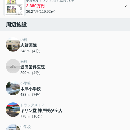
駅歩8分！リフォ済！庭付59坪
2,380万円
36.27坪(119.92㎡)
周辺施設
内科
志賀医院
248ｍ（4分）
歯科
堀田歯科医院
299ｍ（4分）
小学校
木津小学校
488ｍ（7分）
ドラッグストア
キリン堂 神戸桜が丘店
778ｍ（10分）
中学校