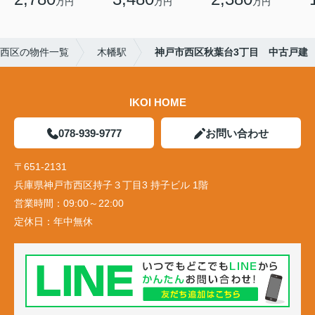
万円
万円
万円
西区の物件一覧
木幡駅
神戸市西区秋葉台3丁目 中古戸建
IKOI HOME
078-939-9777
お問い合わせ
〒651-2131
兵庫県神戸市西区持子３丁目3 持子ビル 1階
営業時間：
09:00～22:00
定休日：
年中無休