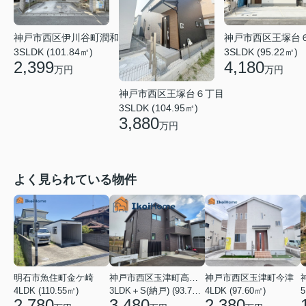
神戸市西区伊川谷町潤和
神戸市西区王塚台
3SLDK (101.84㎡)
3SLDK (95.22㎡)
2,399
4,180
万円
万円
神戸市西区王塚台６丁目
3SLDK (104.95㎡)
3,880
万円
よく見られている物件
明石市魚住町金ケ崎
神戸市西区玉津町高津橋
神戸市西区玉津町今津
4LDK (110.55㎡)
3LDK＋S(納戸) (93.74㎡)
4LDK (97.60㎡)
5
2,780
3,480
2,380