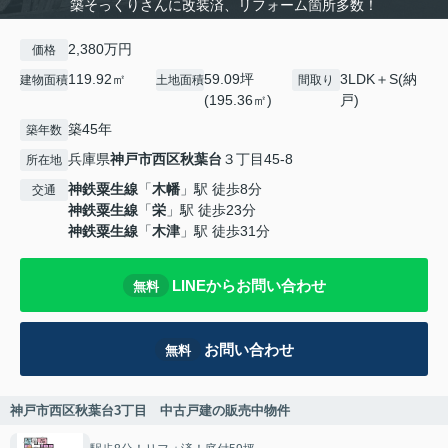
築そっくりさんに改装済、リフォーム箇所多数！
2,380万円
価格
119.92㎡
59.09坪
3LDK＋S(納
建物面積
土地面積
間取り
(195.36㎡)
戸)
築45年
築年数
兵庫県
神戸市西区
秋葉台
３丁目45-8
所在地
神鉄粟生線
「
木幡
」駅 徒歩8分
交通
神鉄粟生線
「
栄
」駅 徒歩23分
神鉄粟生線
「
木津
」駅 徒歩31分
LINEからお問い合わせ
無料
お問い合わせ
無料
神戸市西区秋葉台3丁目 中古戸建の販売中物件