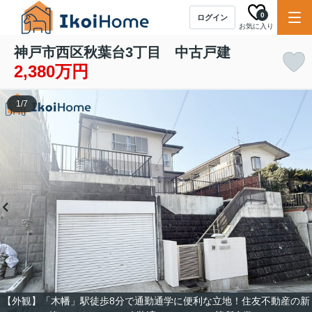
0
ログイン
お気に入り
神戸市西区秋葉台3丁目 中古戸建
2,380万円
1
/
7
【外観】「木幡」駅徒歩8分で通勤通学に便利な立地！住友不動産の新