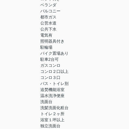
ベランダ
バルコニー
都市ガス
公営水道
公共下水
電気有
照明器具付き
駐輪場
バイク置場あり
駐車2台可
ガスコンロ
コンロ２口以上
コンロ３口
バス・トイレ別
追焚機能浴室
温水洗浄便座
洗面台
洗髪洗面化粧台
トイレ２ヶ所
浴室１坪以上
独立洗面台