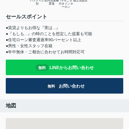
バストイレ
室内洗濯機
TVモニタ
独立洗面台
別
置場
付きインタ
ーホン
セールスポイント
●賃貸よりもお得な『実は...』
●『もしも...』の時のことを想定した提案も可能
●住宅ローン審査通過率90パーセント以上
●男性・女性スタッフ在籍
●年中無休・ご都合に合わせてお時間対応可
LINEからお問い合わせ
無料
お問い合わせ
無料
地図