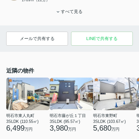
1709ｍ（22分）
すべて見る
メールで共有する
LINEで共有する
近隣の物件
明石市東人丸町
明石市藤が丘１丁目
明石市東野町
3SLDK (110.55㎡)
3SLDK (95.57㎡)
3SLDK (103.67㎡)
3
6,499
3,980
5,680
万円
万円
万円