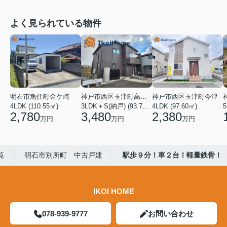
よく見られている物件
明石市魚住町金ケ崎
神戸市西区玉津町高津橋
神戸市西区玉津町今津
4LDK (110.55㎡)
3LDK＋S(納戸) (93.74㎡)
4LDK (97.60㎡)
5
2,780
3,480
2,380
万円
万円
万円
覧
明石市別所町 中古戸建
駅歩９分！車２台！軽量鉄骨！
IKOI HOME
078-939-9777
お問い合わせ