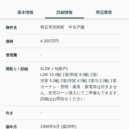
基本情報
詳細情報
周辺環境
明石市別所町 中古戸建
物件名
4,350万円
価格
-
管理費
4LDK＋S(納戸)
間取り / 詳細
LDK 14.0帖 1室
/
和室 8.0帖 1室
/
洋室 5.0帖 2室
/
洋室 4.5帖 1室
/
S 2.0帖 1室
カーテン・照明・家具・家電等は付きませ
ん。住宅ローン借入にてご準備もできます。
詳細はお問合せください
-
向き
1998年6月 (築28年)
築年月