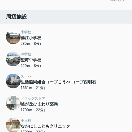
周辺施設
小学校
藤江小学校
585ｍ（8分）
中学校
望海中学校
629ｍ（8分）
スーパー
生活協同組合コープこうべ コープ西明石
1661ｍ（21分）
ドラッグストア
旭が丘ひまわり薬局
1700ｍ（22分）
小児科
なかにしこどもクリニック