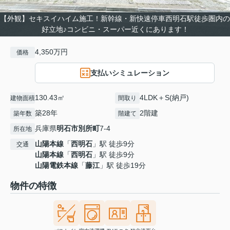
【外観】セキスイハイム施工！新幹線・新快速停車西明石駅徒歩圏内の
好立地♪コンビニ・スーパー近くにあります！
4,350万円
価格
支払いシミュレーション
130.43㎡
4LDK＋S(納戸)
建物面積
間取り
築28年
2階建
築年数
階建て
兵庫県
明石市
別所町
7-4
所在地
山陽本線
「
西明石
」駅 徒歩9分
交通
山陽本線
「
西明石
」駅 徒歩9分
山陽電鉄本線
「
藤江
」駅 徒歩19分
物件の特徴