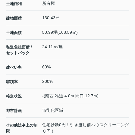
所有権
土地権利
130.43㎡
建物面積
50.99坪(168.59㎡)
土地面積
24.11㎡/無
私道負担面積 /
セットバック
60%
建ぺい率
200%
容積率
-(南西 私道 4.0m 間口 12.7m)
接道状況
市街化区域
都市計画
住宅診断0円！引き渡し前ハウスクリーニング
その他法令上の制
限
０円！