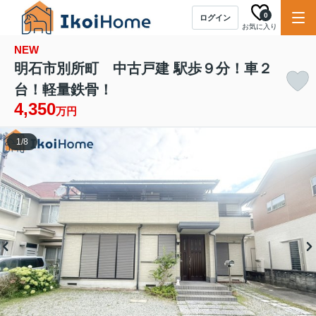
0
ログイン
お気に入り
NEW
明石市別所町 中古戸建 駅歩９分！車２
台！軽量鉄骨！
4,350
万円
1
/
8