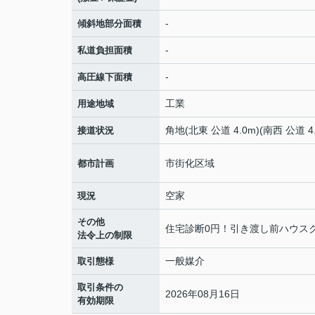
-
傾斜地部分面積
-
私道負担面積
-
高圧線下面積
工業
用途地域
角地(北東 公道 4.0m)(南西 公道 4.
接道状況
市街化区域
都市計画
空家
現況
その他
住宅診断0円！引き渡し前ハウス
法令上の制限
一般媒介
取引態様
取引条件の
2026年08月16日
有効期限