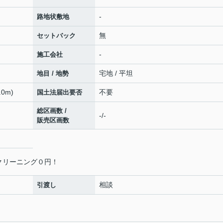
-
路地状敷地
無
セットバック
-
施工会社
宅地 / 平坦
地目 / 地勢
0m)
不要
国土法届出要否
総区画数 /
-/-
販売区画数
クリーニング０円！
相談
引渡し