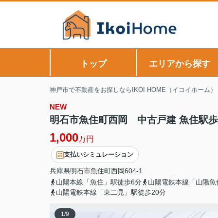
トップ
エリアから探す
神戸市で不動産をお探しならIKOI HOME（イコイホーム）
NEW
明石市魚住町西岡 中古戸建 魚住駅歩
1,000
万円
支払いシミュレーション
兵庫県
明石市
魚住町西岡
604-1
山陽本線「魚住」駅徒歩6分
山陽電鉄本線「山陽魚
山陽電鉄本線「東二見」駅徒歩20分
1
/
9