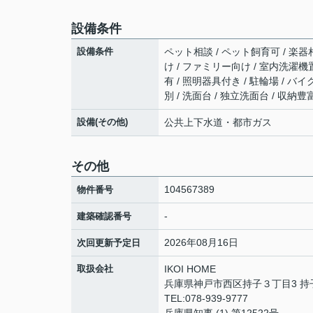
設備条件
設備条件
ペット相談 / ペット飼育可 / 楽器相
け / ファミリー向け / 室内洗濯機置
有 / 照明器具付き / 駐輪場 / バ
別 / 洗面台 / 独立洗面台 / 収納豊
設備(その他)
公共上下水道・都市ガス
その他
104567389
物件番号
-
建築確認番号
2026年08月16日
次回更新予定日
取扱会社
IKOI HOME
兵庫県神戸市西区持子３丁目3 持
TEL:078-939-9777