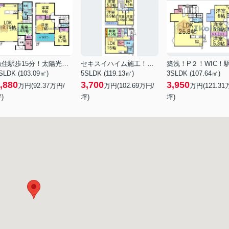
魚住駅歩15分！太陽光！車2台
セキスイハイム施工！太陽光付！
SLDK (103.09㎡)
5SLDK (119.13㎡)
3SLDK (107.64㎡)
,880
3,700
3,950
万円(
92.37
万円/
万円(
102.69
万円/
万円(
121.31
)
坪)
坪)