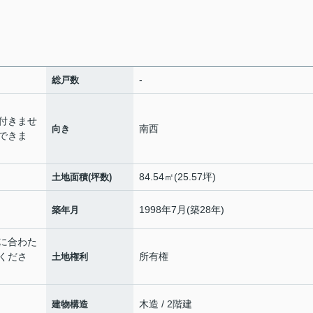
-
総戸数
付きませ
南西
向き
できま
84.54㎡(25.57坪)
土地面積(坪数)
1998年7月(築28年)
築年月
ズに合わた
くださ
所有権
土地権利
木造 / 2階建
建物構造