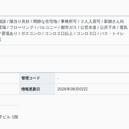
談 / 陽当り良好 / 閑静な住宅地 / 事務所可 / ２人入居可 / 新婚さん向
場 / フローリング / バルコニー / 都市ガス / 公営水道 / 公共下水 / 電気
イク置場あり / ガスコンロ / コンロ２口以上 / コンロ３口 / バス・トイレ
富
-
管理コード
2026年08月02日
情報更新日
子ビル 1階