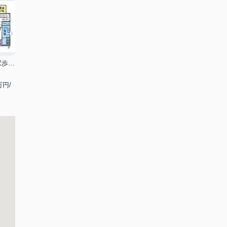
築浅！P２！WIC！駅歩16分
万円/