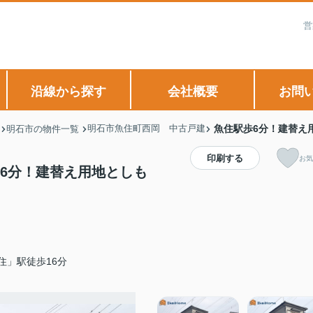
営
沿線から探す
会社概要
お問
明石市魚住町西岡 中古戸建
魚住駅歩6分！建替え
明石市の物件一覧
印刷する
お気
6分！建替え用地としも
住」駅徒歩16分