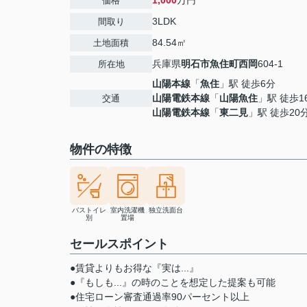
1,000
万円
価格
3LDK
間取り
84.54㎡
土地面積
兵庫県
明石市
魚住町西岡
604-1
所在地
山陽本線
「
魚住
」駅 徒歩6分
山陽電鉄本線
「
山陽魚住
」駅 徒歩1
交通
山陽電鉄本線
「
東二見
」駅 徒歩20
物件の特徴
バストイレ
室内洗濯機
独立洗面台
別
置場
セールスポイント
●賃貸よりもお得な『実は...』
●『もしも...』の時のことを想定した提案も可能
●住宅ローン審査通過率90パーセント以上