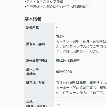
●男性・女性スタッフ在籍
●年中無休・ご都合に合わせてお時間対応可
基本情報
-
販売戸数
3LDK
カーテン・照明・家具・家電等は
間取り / 詳細
ん。住宅ローン借入にてご準備も
す。詳細はお問合せください
85.29㎡(25.8坪)
建物面積(坪数)
建ぺい率 /
60%/200%
容積率
駐車場 / 月額
有(1台) / 0円 駐車場・車種サイ
カーポート等の追加工事もご相談
い。住宅ローン借入にて施工可。
土地
- / -
(敷金 / 保証金)