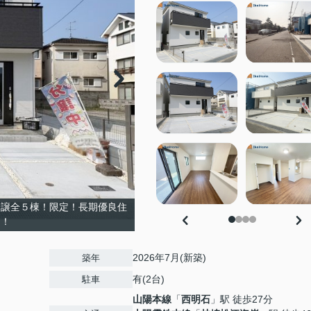
分譲全５棟！限定！長期優良住
富！
2026年7月(新築)
築年
有(2台)
駐車
山陽本線
「
西明石
」駅 徒歩27分