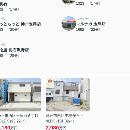
明石
1323ｍ（17分）
308ｍ（17分）
の他
スーパー
っともっと 神戸玉津店
マルナカ 玉津店
563ｍ（20分）
1692ｍ（22分）
の他
松屋 明石沢野店
935ｍ（25分）
神戸市西区王塚台６丁目
神戸市西区美穂が丘４丁目
SLDK (95.22㎡)
4LDK (101.02㎡)
,180
2,980
万円
万円