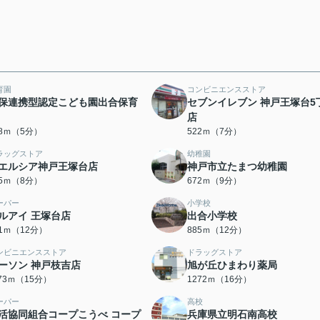
育園
コンビニエンスストア
保連携型認定こども園出合保育
セブンイレブン 神戸王塚台5
店
48ｍ（5分）
522ｍ（7分）
ラッグストア
幼稚園
エルシア神戸王塚台店
神戸市立たまつ幼稚園
05ｍ（8分）
672ｍ（9分）
ーパー
小学校
ルアイ 王塚台店
出合小学校
81ｍ（12分）
885ｍ（12分）
ンビニエンスストア
ドラッグストア
ーソン 神戸枝吉店
旭が丘ひまわり薬局
173ｍ（15分）
1272ｍ（16分）
ーパー
高校
活協同組合コープこうべ コープ
兵庫県立明石南高校