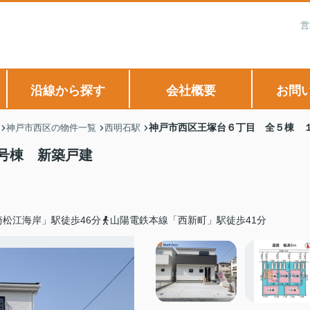
営
沿線から探す
会社概要
お問
神戸市西区王塚台６丁目 全５棟 
神戸市西区の物件一覧
西明石駅
号棟 新築戸建
松江海岸」駅徒歩46分
山陽電鉄本線「西新町」駅徒歩41分