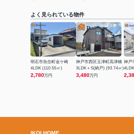
よく見られている物件
明石市魚住町金ケ崎
神戸市西区玉津町高津橋
神戸
4LDK (110.55㎡)
3LDK＋S(納戸) (93.74㎡)
4LDK
2,780
3,480
2,3
万円
万円
IKOI HOME