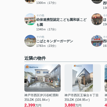
1300ｍ（17分）
西
1
その他
そ
幼保連携型認定こども園和坂こど
ほ
も園
1
1340ｍ（17分）
その他
そ
こばとキンダーガーデン
西
1783ｍ（23分）
1
近隣の物件
神戸市西区伊川谷町潤和
神戸市西区王塚台６丁目
3SLDK (101.84㎡)
3SLDK (104.95㎡)
3
2,399
3,880
4
万円
万円