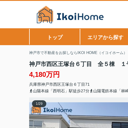
トップ
エリアから探す
神戸市で不動産をお探しならIKOI HOME（イコイホーム）
神戸市西区王塚台６丁目 全５棟 １
4,180万円
兵庫県
神戸市西区
王塚台
６丁目71
山陽本線「西明石」駅徒歩27分
山陽電鉄本線「林崎
1
/
29