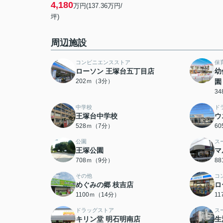
4,180
万円(137.36万円/
坪)
周辺施設
コンビニエンスストア
保
ローソン 王塚台五丁目店
幼
202ｍ（3分）
園
3
中学校
ド
王塚台中学校
ウ
528ｍ（7分）
6
公園
ス
王塚公園
マ
708ｍ（9分）
8
その他
コ
めぐみの郷 枝吉店
ロ
1100ｍ（14分）
1
ドラッグストア
ス
キリン堂 明石明南店
生