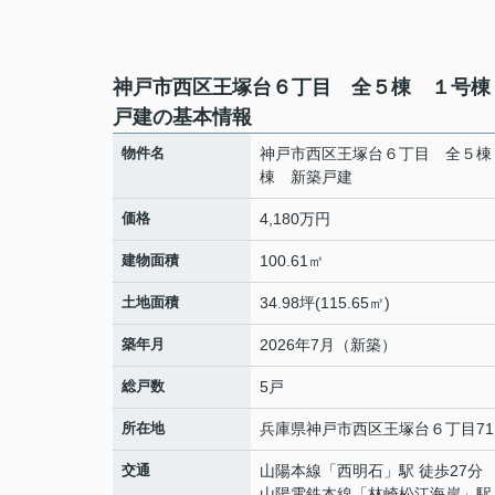
神戸市西区王塚台６丁目 全５棟 １号棟
戸建の基本情報
物件名
神戸市西区王塚台６丁目 全５棟
棟 新築戸建
価格
4,180万円
建物面積
100.61㎡
土地面積
34.98坪(115.65㎡)
築年月
2026年7月（新築）
総戸数
5戸
所在地
兵庫県
神戸市西区
王塚台
６丁目71
交通
山陽本線
「
西明石
」駅 徒歩27分
山陽電鉄本線
「
林崎松江海岸
」駅