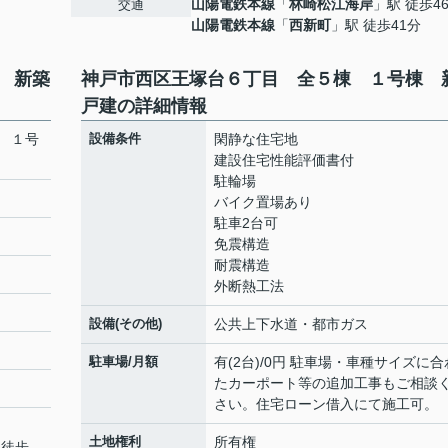
山陽電鉄本線
「
林崎松江海岸
」駅 徒歩4
交通
山陽電鉄本線
「
西新町
」駅 徒歩41分
 新築
神戸市西区王塚台６丁目 全５棟 １号棟 
戸建の詳細情報
 １号
設備条件
閑静な住宅地
建設住宅性能評価書付
駐輪場
バイク置場あり
駐車2台可
免震構造
耐震構造
外断熱工法
設備(その他)
公共上下水道・都市ガス
駐車場/月額
有(2台)/0円 駐車場・車種サイズに合
たカーポート等の追加工事もご相談
さい。住宅ローン借入にて施工可。
土地権利
所有権
 徒歩