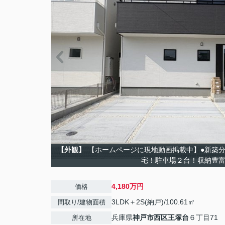
【外観】
【ホームページに現地動画掲載中】●新築
宅！駐車場２台！収納豊
4,180万円
価格
3LDK＋2S(納戸)/100.61㎡
間取り/建物面積
兵庫県
神戸市西区
王塚台
６丁目71
所在地