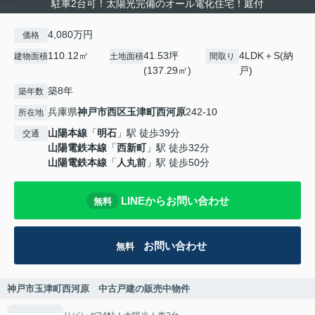
駐車2台可！太陽光完備のオール電化住宅！庭付
4,080万円
価格
110.12㎡
41.53坪
4LDK＋S(納
建物面積
土地面積
間取り
(137.29㎡)
戸)
築8年
築年数
兵庫県
神戸市西区
玉津町西河原
242-10
所在地
山陽本線
「
明石
」駅 徒歩39分
交通
山陽電鉄本線
「
西新町
」駅 徒歩32分
山陽電鉄本線
「
人丸前
」駅 徒歩50分
LINEからお問い合わせ
無料
お問い合わせ
無料
神戸市玉津町西河原 中古戸建の販売中物件