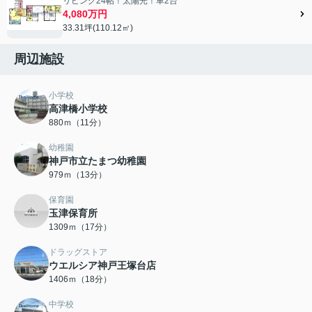
リビング24帖！太陽光！車2台
4,080万円
33.31坪(110.12㎡)
周辺施設
小学校
高津橋小学校
880ｍ（11分）
幼稚園
神戸市立たまつ幼稚園
979ｍ（13分）
保育園
玉津保育所
1309ｍ（17分）
ドラッグストア
ウエルシア神戸王塚台店
1406ｍ（18分）
中学校