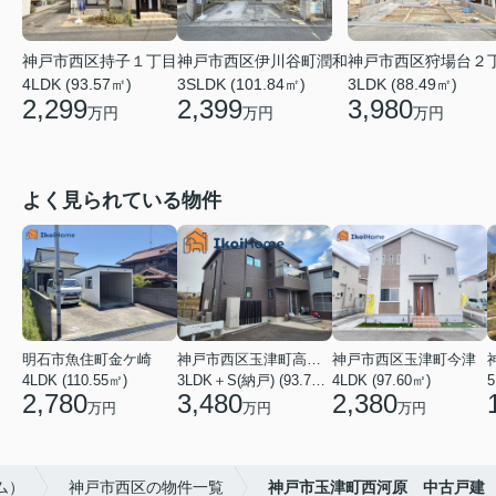
神戸市西区持子１丁目
神戸市西区伊川谷町潤和
神戸市西区狩場台２
4LDK (93.57㎡)
3SLDK (101.84㎡)
3LDK (88.49㎡)
2,299
2,399
3,980
万円
万円
万円
よく見られている物件
明石市魚住町金ケ崎
神戸市西区玉津町高津橋
神戸市西区玉津町今津
4LDK (110.55㎡)
3LDK＋S(納戸) (93.74㎡)
4LDK (97.60㎡)
5
2,780
3,480
2,380
万円
万円
万円
ム）
神戸市西区の物件一覧
神戸市玉津町西河原 中古戸建