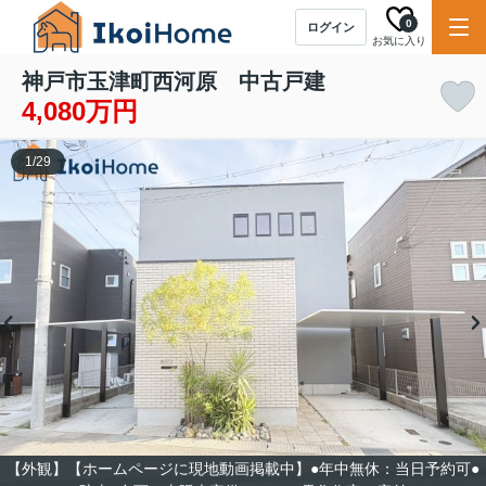
0
ログイン
お気に入り
神戸市玉津町西河原 中古戸建
4,080万円
1
/
29
【外観】【ホームページに現地動画掲載中】●年中無休：当日予約可●