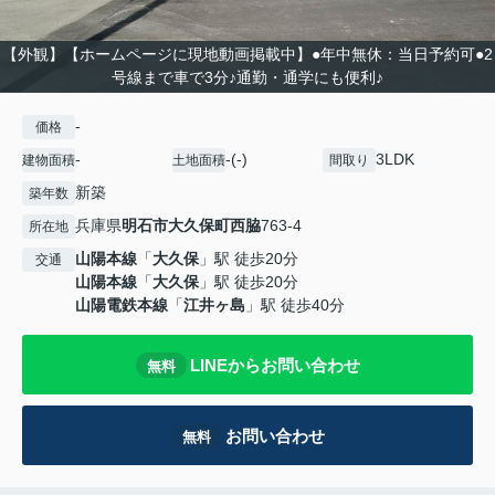
【外観】【ホームページに現地動画掲載中】●年中無休：当日予約可●2
号線まで車で3分♪通勤・通学にも便利♪
-
価格
-
-(-)
3LDK
建物面積
土地面積
間取り
新築
築年数
兵庫県
明石市
大久保町西脇
763-4
所在地
山陽本線
「
大久保
」駅 徒歩20分
交通
山陽本線
「
大久保
」駅 徒歩20分
山陽電鉄本線
「
江井ヶ島
」駅 徒歩40分
LINEからお問い合わせ
無料
お問い合わせ
無料