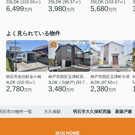
3SLDK (110.55㎡)
3SLDK (95.57㎡)
3SLDK (103.67㎡)
3
6,499
3,980
5,680
万円
万円
万円
よく見られている物件
明石市魚住町金ケ崎
神戸市西区玉津町高津橋
神戸市西区玉津町今津
4LDK (110.55㎡)
3LDK＋S(納戸) (93.74㎡)
4LDK (97.60㎡)
5
2,780
3,480
2,380
万円
万円
万円
明石市の物件一覧
大久保駅
明石市大久保町西脇 新築戸建
IKOI HOME