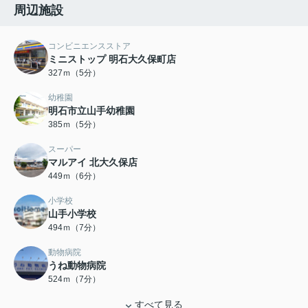
周辺施設
コンビニエンスストア
ミニストップ 明石大久保町店
327ｍ（5分）
幼稚園
明石市立山手幼稚園
385ｍ（5分）
スーパー
マルアイ 北大久保店
449ｍ（6分）
小学校
山手小学校
494ｍ（7分）
動物病院
うね動物病院
524ｍ（7分）
すべて見る