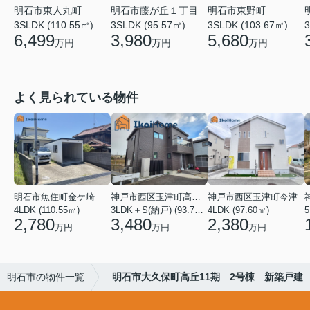
明石市東人丸町
明石市藤が丘１丁目
明石市東野町
3SLDK (110.55㎡)
3SLDK (95.57㎡)
3SLDK (103.67㎡)
3
6,499
3,980
5,680
万円
万円
万円
よく見られている物件
明石市魚住町金ケ崎
神戸市西区玉津町高津橋
神戸市西区玉津町今津
4LDK (110.55㎡)
3LDK＋S(納戸) (93.74㎡)
4LDK (97.60㎡)
5
2,780
3,480
2,380
万円
万円
万円
明石市の物件一覧
明石市大久保町高丘11期 2号棟 新築戸建