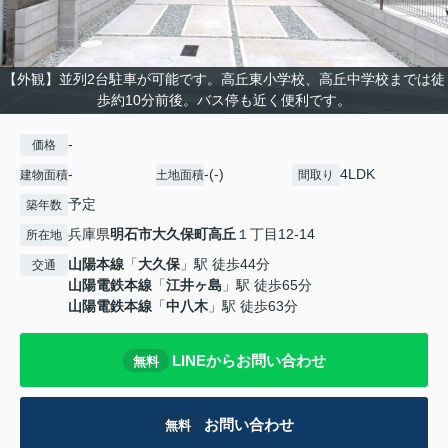
【外観】並列2台駐車が可能です。高丘東小学校、高丘中学校までは徒
歩約10分前後。バス停も近く便利です。
-
価格
-
-(-)
4LDK
建物面積
土地面積
間取り
予定
築年数
兵庫県
明石市
大久保町高丘
１丁目12-14
所在地
山陽本線
「
大久保
」駅 徒歩44分
交通
山陽電鉄本線
「
江井ヶ島
」駅 徒歩65分
山陽電鉄本線
「
中八木
」駅 徒歩63分
LINEからお問い合わせ
無料
お問い合わせ
無料