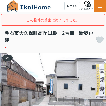
0
ログイン
お気に入り
この物件の募集は終了しました。
明石市大久保町高丘11期 2号棟 新築戸
建
-
1
/
4