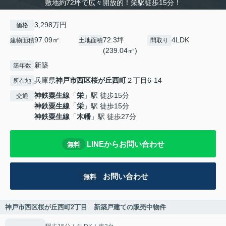
敷地約72坪で広々開放的！栄駅徒歩15分！
3,298万円
価格
97.09㎡
72.3坪
4LDK
建物面積
土地面積
間取り
(239.04㎡)
新築
築年数
兵庫県
神戸市西区
桜が丘西町
２丁目6-14
所在地
神鉄粟生線
「
栄
」駅 徒歩15分
交通
神鉄粟生線
「
栄
」駅 徒歩15分
神鉄粟生線
「
木幡
」駅 徒歩27分
LINEからお問い合わせ
無料
お問い合わせ
無料
神戸市西区桜が丘西町2丁目 新築戸建ての販売中物件