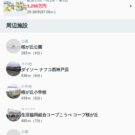
駅歩15分！4LDK！車3台
3,298万円
29.36坪(97.09㎡)
周辺施設
公園
桜が丘公園
283ｍ（4分）
その他
ダイソー ナフコ西神戸店
436ｍ（6分）
小学校
桜が丘小学校
439ｍ（6分）
スーパー
生活協同組合コープこうべ コープ桜が丘
485ｍ（7分）
公園