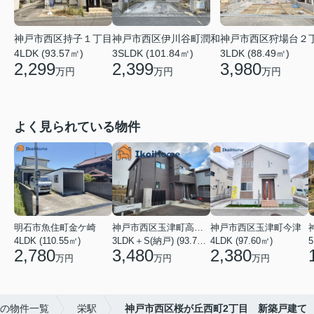
神戸市西区持子１丁目
神戸市西区伊川谷町潤和
神戸市西区狩場台２
4LDK (93.57㎡)
3SLDK (101.84㎡)
3LDK (88.49㎡)
2,299
2,399
3,980
万円
万円
万円
よく見られている物件
明石市魚住町金ケ崎
神戸市西区玉津町高津橋
神戸市西区玉津町今津
4LDK (110.55㎡)
3LDK＋S(納戸) (93.74㎡)
4LDK (97.60㎡)
5
2,780
3,480
2,380
万円
万円
万円
の物件一覧
栄駅
神戸市西区桜が丘西町2丁目 新築戸建て