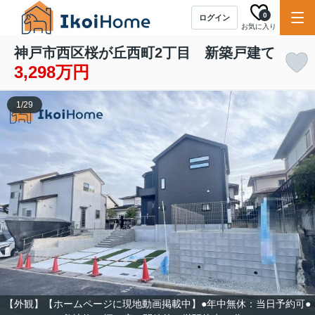
0
ログイン
お気に入り
神戸市西区桜が丘西町2丁目 新築戸建て
3,298万円
1
/
29
【外観】【ホームページに現地動画掲載中】●年中無休：当日予約可●