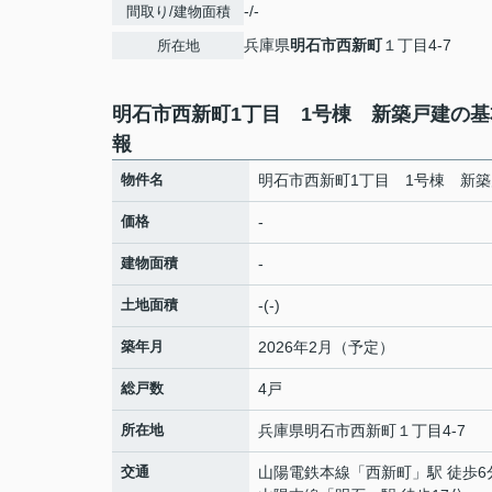
-/-
間取り/建物面積
兵庫県
明石市
西新町
１丁目4-7
所在地
明石市西新町1丁目 1号棟 新築戸建の基
報
物件名
明石市西新町1丁目 1号棟 新
価格
-
建物面積
-
土地面積
-(-)
築年月
2026年2月（予定）
総戸数
4戸
所在地
兵庫県
明石市
西新町
１丁目4-7
交通
山陽電鉄本線
「
西新町
」駅 徒歩6