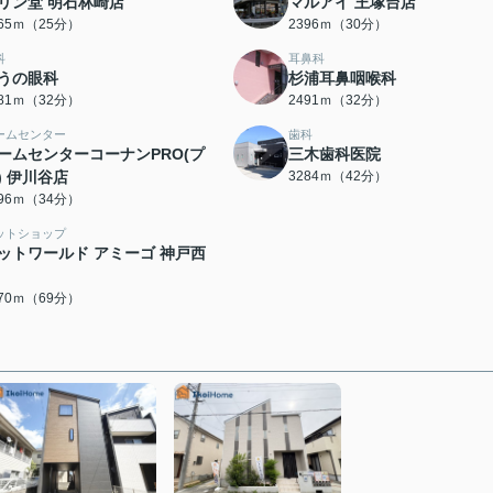
リン堂 明石林崎店
マルアイ 王塚台店
965ｍ（25分）
2396ｍ（30分）
科
耳鼻科
うの眼科
杉浦耳鼻咽喉科
481ｍ（32分）
2491ｍ（32分）
ームセンター
歯科
ームセンターコーナンPRO(プ
三木歯科医院
) 伊川谷店
3284ｍ（42分）
696ｍ（34分）
ットショップ
ットワールド アミーゴ 神戸西
470ｍ（69分）