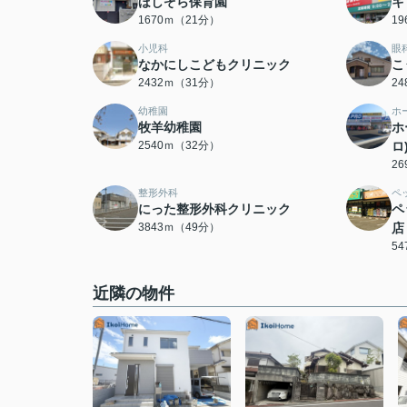
ほしぞら保育園
キ
1670ｍ（21分）
1
小児科
眼
なかにしこどもクリニック
こ
2432ｍ（31分）
2
幼稚園
ホ
牧羊幼稚園
ホ
2540ｍ（32分）
ロ
2
整形外科
ペ
にった整形外科クリニック
ペ
3843ｍ（49分）
店
5
近隣の物件