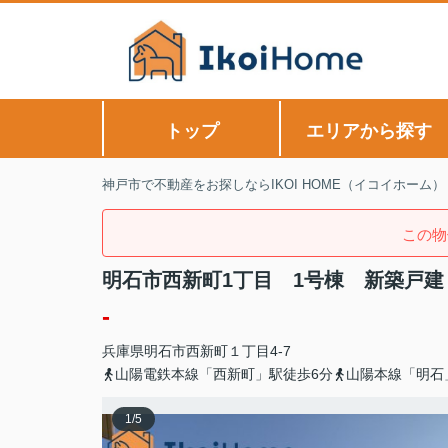
トップ
エリアから探す
神戸市で不動産をお探しならIKOI HOME（イコイホーム）
この物
明石市西新町1丁目 1号棟 新築戸建
-
兵庫県
明石市
西新町
１丁目4-7
山陽電鉄本線「西新町」駅徒歩6分
山陽本線「明石
1
/
5