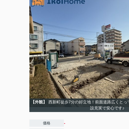
【外観】
西新町徒歩7分の好立地！前面道路広くとっ
設充実で安心です♪
-
価格