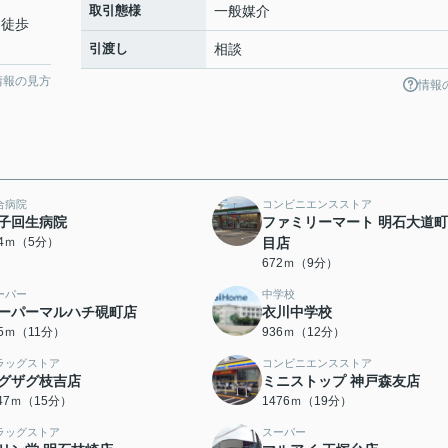
取引態様
一般媒介
 徒歩
引渡し
相談
情報の見方
情報
合病院
コンビニエンスストア
子回生病院
ファミリーマート 明石大道
84ｍ（5分）
目店
672ｍ（9分）
ーパー
中学校
ーパーマルハチ硯町店
衣川中学校
75ｍ（11分）
936ｍ（12分）
ラッグストア
コンビニエンスストア
グザグ枝吉店
ミニストップ 神戸森友店
147ｍ（15分）
1476ｍ（19分）
ラッグストア
スーパー