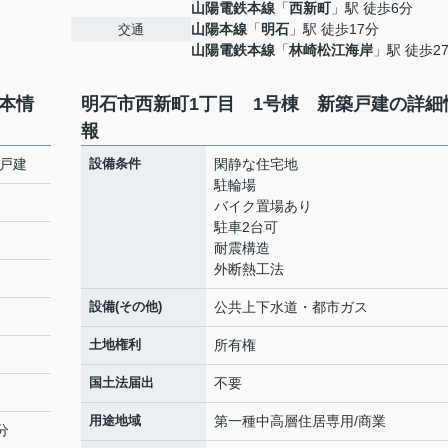
山陽電鉄本線
「
西新町
」駅 徒歩6分
山陽本線
「
明石
」駅 徒歩17分
交通
山陽電鉄本線
「
林崎松江海岸
」駅 徒歩2
本情
明石市西新町1丁目 1号棟 新築戸建の詳細
報
築戸建
設備条件
閑静な住宅地
駐輪場
バイク置場あり
駐車2台可
耐震構造
外断熱工法
設備(その他)
公共上下水道・都市ガス
土地権利
所有権
国土法届出
不要
用途地域
第一種中高層住居専用/商業
分