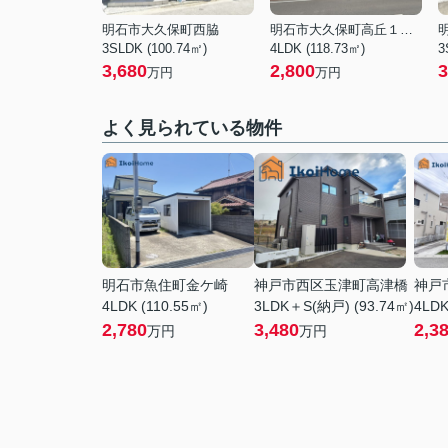
明石市大久保町西脇
明石市大久保町高丘１丁目
3SLDK (100.74㎡)
4LDK (118.73㎡)
3
3,680
2,800
3
万円
万円
よく見られている物件
明石市魚住町金ケ崎
神戸市西区玉津町高津橋
神戸
4LDK (110.55㎡)
3LDK＋S(納戸) (93.74㎡)
4LDK
2,780
3,480
2,3
万円
万円