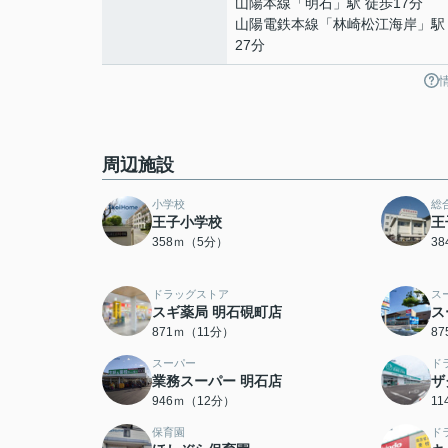
山陽本線
「
明石
」駅 徒歩17分
山陽電鉄本線
「
林崎松江海岸
」駅
27分
周辺施設
小学校
総
王子小学校
王
358ｍ（5分）
3
ドラッグストア
ス
スギ薬局 明石硯町店
ス
871ｍ（11分）
8
スーパー
ド
業務スーパー 明石店
ザ
946ｍ（12分）
1
保育園
ド