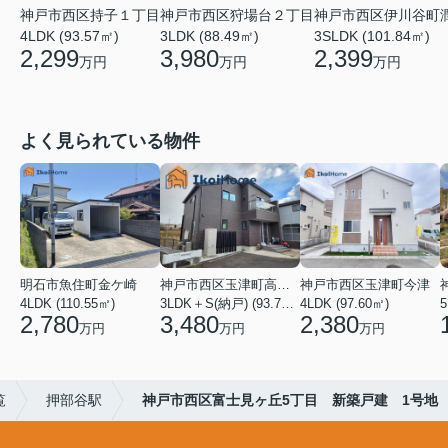
神戸市西区持子１丁目
神戸市西区狩場台２丁目
神戸市西区伊川谷町
4LDK (93.57㎡)
3LDK (88.49㎡)
3SLDK (101.84㎡)
2,299
3,980
2,399
万円
万円
万円
よく見られている物件
明石市魚住町金ケ崎
神戸市西区玉津町高津橋
神戸市西区玉津町今津
4LDK (110.55㎡)
3LDK＋S(納戸) (93.74㎡)
4LDK (97.60㎡)
5
2,780
3,480
2,380
万円
万円
万円
覧
押部谷駅
神戸市西区富士見ヶ丘5丁目 新築戸建 1号地