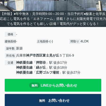
【外観】●年中無休：見学時間9:00～20:00・当日予約可●酸素と化学反
応起こし電気を作る「エネファーム」搭載！さらに太陽光発電で日光力
でも電気を作るとても嬉しい設備！電気代がグッと安くなる！
-
価格
-
-(-)
4LDK
建物面積
土地面積
間取り
新築
築年数
兵庫県
神戸市西区
富士見が丘
５丁目6-9
所在地
神鉄粟生線
「
押部谷
」駅 徒歩17分
交通
神鉄粟生線
「
緑が丘
」駅 徒歩18分
神鉄粟生線
「
広野ゴルフ場前
」駅 徒歩27分
LINEからお問い合わせ
無料
お問い合わせ
無料