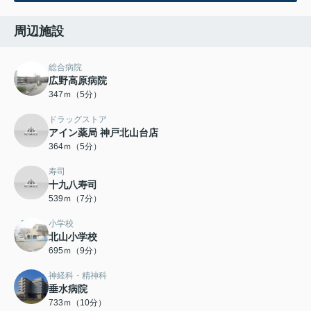
周辺施設
総合病院
広野高原病院
347ｍ（5分）
ドラッグストア
アイン薬局 神戸北山台店
364ｍ（5分）
寿司
十九八寿司
539ｍ（7分）
小学校
北山小学校
695ｍ（9分）
神経科・精神科
垂水病院
733ｍ（10分）