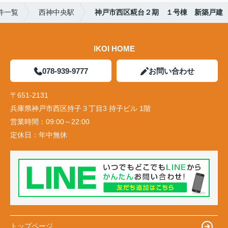
件一覧
西神中央駅
神戸市西区糀台２期 １号棟 新築戸建
IKOI HOME
078-939-9777
お問い合わせ
〒651-2131
兵庫県神戸市西区持子３丁目3 持子ビル 1階
営業時間：
09:00～22:00
定休日：
年中無休
トップページ