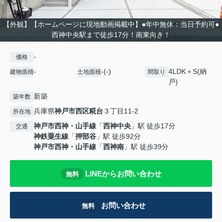
【外観】【ホームページに現地動画掲載中】●年中無休：当日予約可●
西神中央駅まで徒歩17分！南東向き！
-
価格
-
-(-)
4LDK＋S(納
建物面積
土地面積
間取り
戸)
新築
築年数
兵庫県
神戸市西区
糀台
３丁目11-2
所在地
神戸市西神・山手線
「
西神中央
」駅 徒歩17分
交通
神鉄粟生線
「
押部谷
」駅 徒歩92分
神戸市西神・山手線
「
西神南
」駅 徒歩39分
LINEからお問い合わせ
無料
お問い合わせ
無料