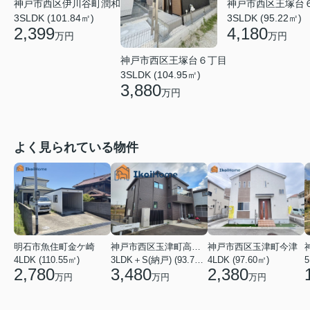
神戸市西区伊川谷町潤和
神戸市西区王塚台
3SLDK (101.84㎡)
3SLDK (95.22㎡)
2,399
4,180
万円
万円
神戸市西区王塚台６丁目
3SLDK (104.95㎡)
3,880
万円
よく見られている物件
明石市魚住町金ケ崎
神戸市西区玉津町高津橋
神戸市西区玉津町今津
4LDK (110.55㎡)
3LDK＋S(納戸) (93.74㎡)
4LDK (97.60㎡)
5
2,780
3,480
2,380
万円
万円
万円