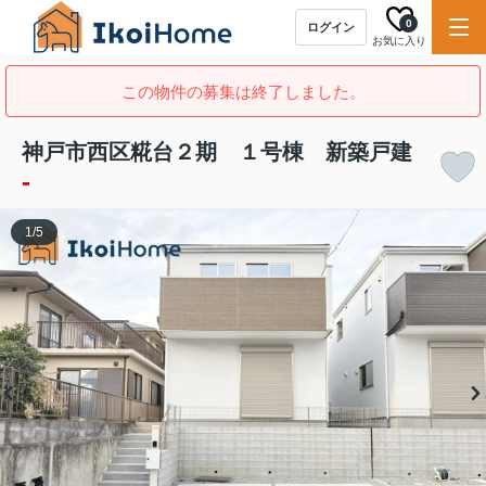
0
ログイン
お気に入り
この物件の募集は終了しました。
神戸市西区糀台２期 １号棟 新築戸建
-
1
/
5