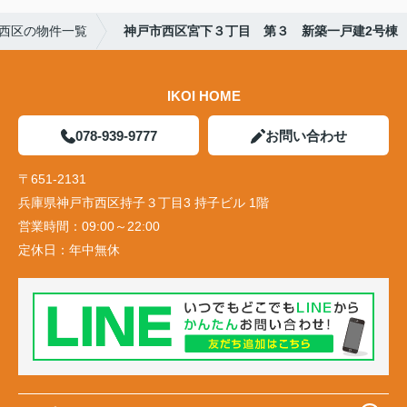
西区の物件一覧
神戸市西区宮下３丁目 第３ 新築一戸建2号棟
IKOI HOME
078-939-9777
お問い合わせ
〒651-2131
兵庫県神戸市西区持子３丁目3 持子ビル 1階
営業時間：
09:00～22:00
定休日：
年中無休