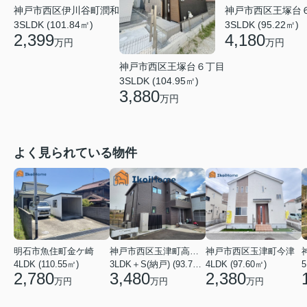
神戸市西区伊川谷町潤和
神戸市西区王塚台
3SLDK (101.84㎡)
3SLDK (95.22㎡)
2,399
4,180
万円
万円
神戸市西区王塚台６丁目
3SLDK (104.95㎡)
3,880
万円
よく見られている物件
明石市魚住町金ケ崎
神戸市西区玉津町高津橋
神戸市西区玉津町今津
4LDK (110.55㎡)
3LDK＋S(納戸) (93.74㎡)
4LDK (97.60㎡)
5
2,780
3,480
2,380
万円
万円
万円