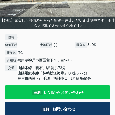
【外観】充実した設備のそろった新築一戸建ただいま建築中です！玉津
ICまで車で３分の好立地です♪
-
価格
-
-(-)
3LDK
建物面積
土地面積
間取り
予定
築年数
兵庫県
神戸市西区
宮下
３丁目5-16
所在地
山陽本線
「
明石
」駅 徒歩73分
交通
山陽電鉄本線
「
林崎松江海岸
」駅 徒歩72分
神戸市西神・山手線
「
西神中央
」駅 徒歩69分
LINEからお問い合わせ
無料
お問い合わせ
無料