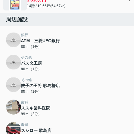
14階 / 19.56坪(64.67㎡)
周辺施設
銀行
ATM 三菱UFG銀行
80ｍ（1分）
その他
パスタ工房
80ｍ（1分）
その他
餃子の王将 歌島橋店
80ｍ（1分）
歯科
ススキ歯科医院
99ｍ（2分）
寿司
スシロー 歌島店