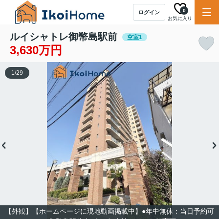
0
ログイン
お気に入り
ルイシャトレ御幣島駅前
空室1
3,630万円
1
/
29
【外観】【ホームページに現地動画掲載中】●年中無休：当日予約可