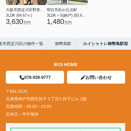
大阪市西淀川区野里３丁目
明石市松が丘北町
3LDK (64.67㎡)
3LDK＋S(納戸) (83.60㎡)
3,630
1,480
万円
万円
阪市西淀川区の物件一覧
御幣島駅
ルイシャトレ御幣島駅前
IKOI HOME
078-939-9777
お問い合わせ
〒651-2131
兵庫県神戸市西区持子３丁目3 持子ビル 1階
営業時間：
09:00～22:00
定休日：
年中無休