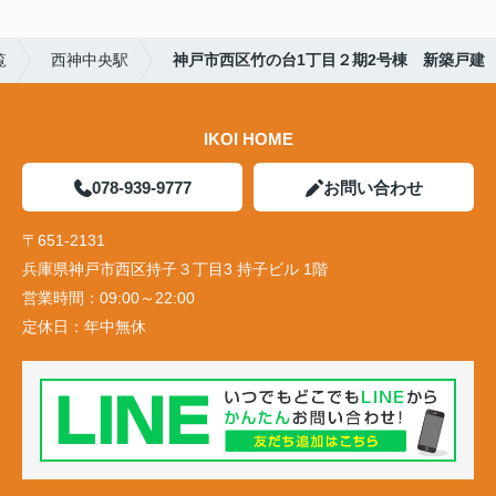
覧
西神中央駅
神戸市西区竹の台1丁目２期2号棟 新築戸建
IKOI HOME
078-939-9777
お問い合わせ
〒651-2131
兵庫県神戸市西区持子３丁目3 持子ビル 1階
営業時間：
09:00～22:00
定休日：
年中無休