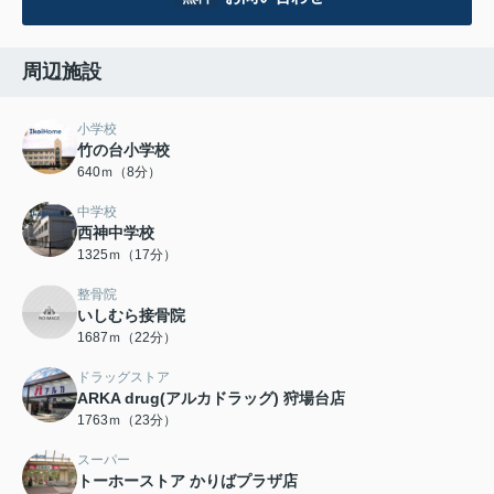
周辺施設
小学校
竹の台小学校
640ｍ（8分）
中学校
西神中学校
1325ｍ（17分）
整骨院
いしむら接骨院
1687ｍ（22分）
ドラッグストア
ARKA drug(アルカドラッグ) 狩場台店
1763ｍ（23分）
スーパー
トーホーストア かりばプラザ店