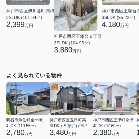
神戸市西区伊川谷町潤和
神戸市西区王塚台
3SLDK (101.84㎡)
3SLDK (95.22㎡)
2,399
4,180
万円
万円
神戸市西区王塚台６丁目
3SLDK (104.95㎡)
3,880
万円
よく見られている物件
明石市魚住町金ケ崎
神戸市西区玉津町高津橋
神戸市西区玉津町今津
4LDK (110.55㎡)
3LDK＋S(納戸) (93.74㎡)
4LDK (97.60㎡)
5
2,780
3,480
2,380
万円
万円
万円