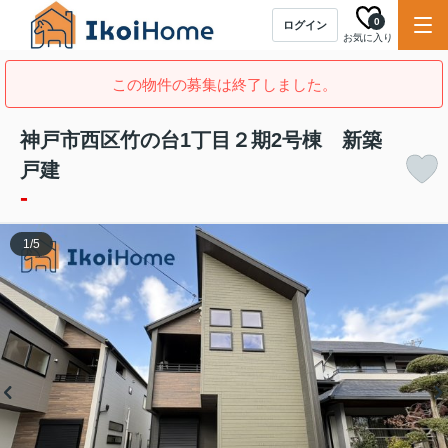
0
ログイン
お気に入り
この物件の募集は終了しました。
神戸市西区竹の台1丁目２期2号棟 新築
戸建
-
1
/
5