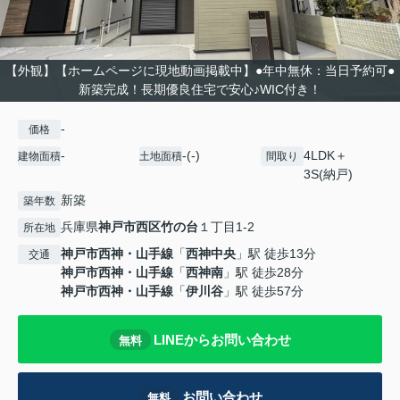
【外観】【ホームページに現地動画掲載中】●年中無休：当日予約可●
新築完成！長期優良住宅で安心♪WIC付き！
-
価格
-
-(-)
4LDK＋
建物面積
土地面積
間取り
3S(納戸)
新築
築年数
兵庫県
神戸市西区
竹の台
１丁目1-2
所在地
神戸市西神・山手線
「
西神中央
」駅 徒歩13分
交通
神戸市西神・山手線
「
西神南
」駅 徒歩28分
神戸市西神・山手線
「
伊川谷
」駅 徒歩57分
LINEからお問い合わせ
無料
お問い合わせ
無料