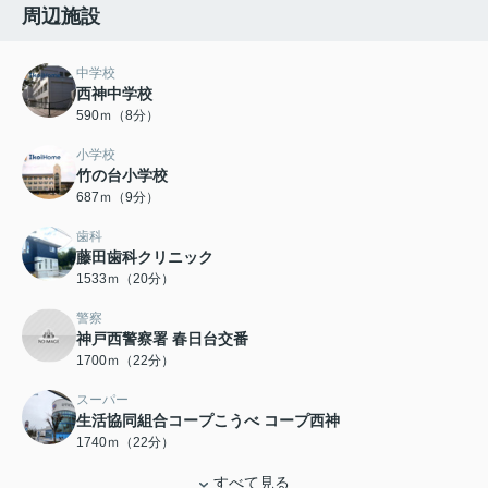
周辺施設
中学校
西神中学校
590ｍ（8分）
小学校
竹の台小学校
687ｍ（9分）
歯科
藤田歯科クリニック
1533ｍ（20分）
警察
神戸西警察署 春日台交番
1700ｍ（22分）
スーパー
生活協同組合コープこうべ コープ西神
1740ｍ（22分）
すべて見る