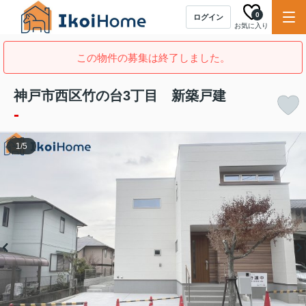
0
ログイン
お気に入り
この物件の募集は終了しました。
神戸市西区竹の台3丁目 新築戸建
-
1
/
5