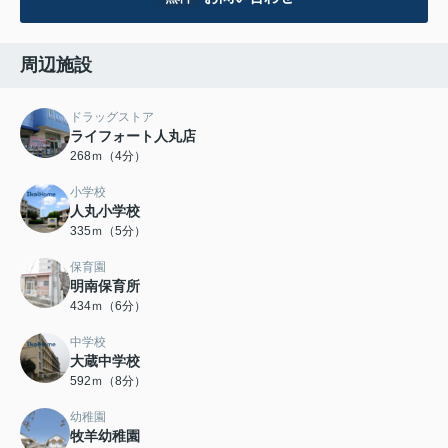
周辺施設
ドラッグストア
ライフォート人丸店
268ｍ（4分）
小学校
人丸小学校
335ｍ（5分）
保育園
明南保育所
434ｍ（6分）
中学校
大蔵中学校
592ｍ（8分）
幼稚園
牧羊幼稚園