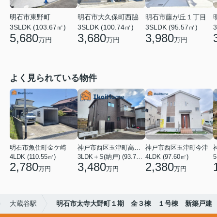
明石市東野町
明石市大久保町西脇
明石市藤が丘１丁目
3SLDK (103.67㎡)
3SLDK (100.74㎡)
3SLDK (95.57㎡)
3
5,680
3,680
3,980
万円
万円
万円
よく見られている物件
明石市魚住町金ケ崎
神戸市西区玉津町高津橋
神戸市西区玉津町今津
4LDK (110.55㎡)
3LDK＋S(納戸) (93.74㎡)
4LDK (97.60㎡)
5
2,780
3,480
2,380
万円
万円
万円
大蔵谷駅
明石市太寺大野町１期 全３棟 １号棟 新築戸建