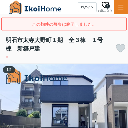
0
ログイン
お気に入り
この物件の募集は終了しました。
明石市太寺大野町１期 全３棟 １号
棟 新築戸建
-
1
/
5