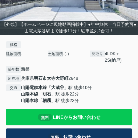
【外観】【ホームページに現地動画掲載中】●年中無休：当日予約可●
山電大蔵谷駅まで徒歩11分！駐車並列2台可！
-
価格
-
-(-)
4LDK＋
建物面積
土地面積
間取り
2S(納戸)
新築
築年数
兵庫県
明石市
太寺大野町
2648
所在地
山陽電鉄本線
「
大蔵谷
」駅 徒歩10分
交通
山陽本線
「
明石
」駅 徒歩22分
山陽本線
「
朝霧
」駅 徒歩22分
LINEからお問い合わせ
無料
お問い合わせ
無料