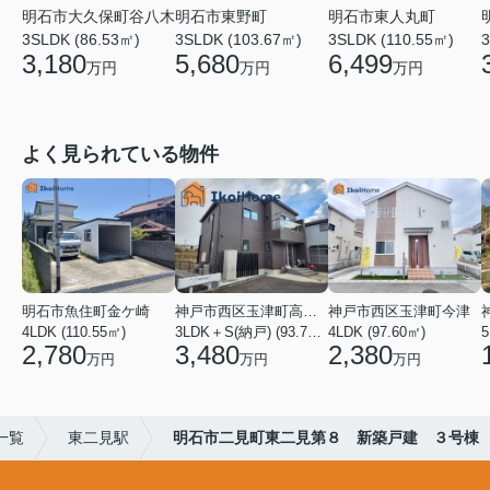
明石市大久保町谷八木
明石市東野町
明石市東人丸町
3SLDK (86.53㎡)
3SLDK (103.67㎡)
3SLDK (110.55㎡)
3
3,180
5,680
6,499
万円
万円
万円
よく見られている物件
明石市魚住町金ケ崎
神戸市西区玉津町高津橋
神戸市西区玉津町今津
4LDK (110.55㎡)
3LDK＋S(納戸) (93.74㎡)
4LDK (97.60㎡)
5
2,780
3,480
2,380
万円
万円
万円
一覧
東二見駅
明石市二見町東二見第８ 新築戸建 ３号棟