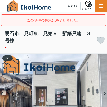
0
ログイン
お気に入り
この物件の募集は終了しました。
明石市二見町東二見第８ 新築戸建 ３
号棟
-
1
/
4