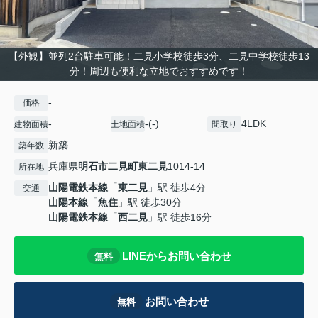
【外観】並列2台駐車可能！二見小学校徒歩3分、二見中学校徒歩13
分！周辺も便利な立地でおすすめです！
-
価格
-
-(-)
4LDK
建物面積
土地面積
間取り
新築
築年数
兵庫県
明石市
二見町東二見
1014-14
所在地
山陽電鉄本線
「
東二見
」駅 徒歩4分
交通
山陽本線
「
魚住
」駅 徒歩30分
山陽電鉄本線
「
西二見
」駅 徒歩16分
LINEからお問い合わせ
無料
お問い合わせ
無料