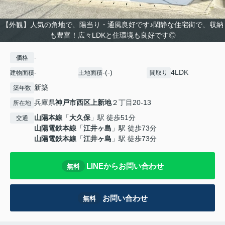
【外観】人気の角地で、陽当り・通風良好です♪閑静な住宅街で、収納
も豊富！広々LDKと住環境も良好です◎
-
価格
-
-(-)
4LDK
建物面積
土地面積
間取り
新築
築年数
兵庫県
神戸市西区
上新地
２丁目20-13
所在地
山陽本線
「
大久保
」駅 徒歩51分
交通
山陽電鉄本線
「
江井ヶ島
」駅 徒歩73分
山陽電鉄本線
「
江井ヶ島
」駅 徒歩73分
LINEからお問い合わせ
無料
お問い合わせ
無料