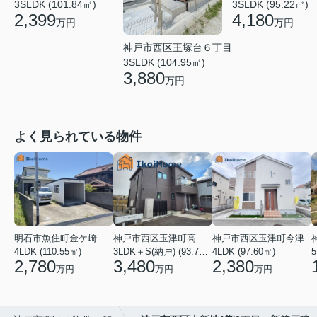
3SLDK (101.84㎡)
3SLDK (95.22㎡)
2,399
4,180
万円
万円
神戸市西区王塚台６丁目
3SLDK (104.95㎡)
3,880
万円
よく見られている物件
明石市魚住町金ケ崎
神戸市西区玉津町高津橋
神戸市西区玉津町今津
4LDK (110.55㎡)
3LDK＋S(納戸) (93.74㎡)
4LDK (97.60㎡)
5
2,780
3,480
2,380
万円
万円
万円