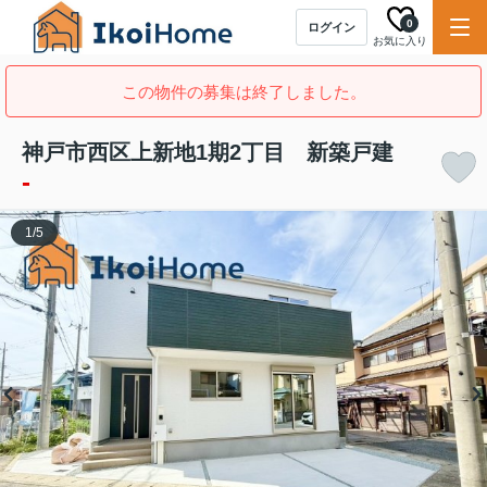
0
ログイン
お気に入り
この物件の募集は終了しました。
神戸市西区上新地1期2丁目 新築戸建
-
1
/
5