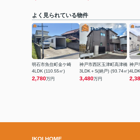
よく見られている物件
明石市魚住町金ケ崎
神戸市西区玉津町高津橋
神戸
4LDK (110.55㎡)
3LDK＋S(納戸) (93.74㎡)
4LDK
2,780
3,480
2,3
万円
万円
IKOI HOME