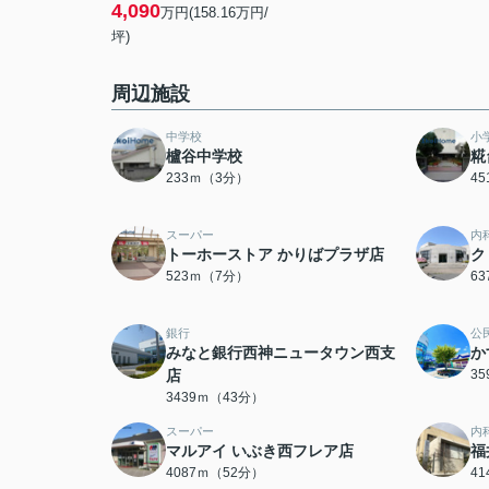
4,090
万円(158.16万円/
坪)
周辺施設
中学校
小
櫨谷中学校
糀
233ｍ（3分）
4
スーパー
内
トーホーストア かりばプラザ店
ク
523ｍ（7分）
6
銀行
公
みなと銀行西神ニュータウン西支
か
店
3
3439ｍ（43分）
スーパー
内
マルアイ いぶき西フレア店
福
4087ｍ（52分）
4