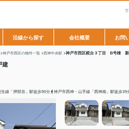
営
沿線から探す
会社概要
お問
神戸市西区糀台３丁目 B号棟 
神戸市西区の物件一覧
西神中央駅
戸建
粟生線「押部谷」駅徒歩90分
神戸市西神・山手線「西神南」駅徒歩39