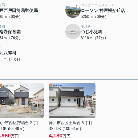
便局
コンビニエンスストア
戸西戸田簡易郵便局
ローソン 神戸桜が丘店
985ｍ（63分）
5250ｍ（66分）
育園
小児科
輪寺保育園
つじ小児科
054ｍ（76分）
6116ｍ（77分）
司
九八寿司
411ｍ（93分）
神戸市西区狩場台２丁目
神戸市西区王塚台６丁目
LDK (88.49㎡)
3SLDK (100.61㎡)
,980
4,180
万円
万円