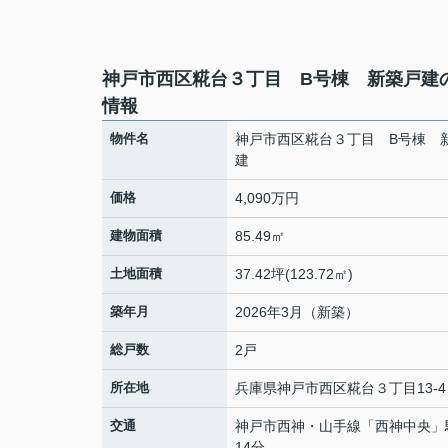
神戸市西区糀台３丁目 B号棟 新築戸建
情報
物件名
神戸市西区糀台３丁目 B号棟 
建
価格
4,090万円
建物面積
85.49㎡
土地面積
37.42坪(123.72㎡)
築年月
2026年3月（新築）
総戸数
2戸
所在地
兵庫県
神戸市西区
糀台
３丁目13-4
交通
神戸市西神・山手線
「
西神中央
」
14分