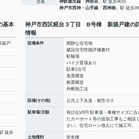
神鉄粟生線
「
押部谷
」駅 徒歩90分
交通
神戸市西神・山手線
「
西神南
」駅 徒歩3
の基本
神戸市西区糀台３丁目 B号棟 新築戸建の
情報
新築戸
設備条件
閑静な住宅地
建設住宅性能評価書付
駐輪場
バイク置場あり
駐車2台可
免震構造
耐震構造
外断熱工法
設備(その他)
公共上下水道・都市ガス
駐車場/月額
有(2台)/0円 駐車場・車種サイズに合
たカーポート等の追加工事もご相談
さい。住宅ローン借入にて施工可。
駅 徒歩
土地権利
所有権