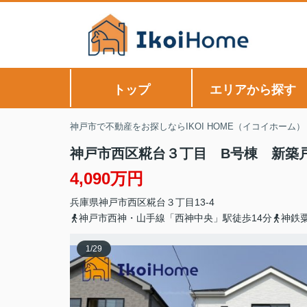
トップ
エリアから探す
神戸市で不動産をお探しならIKOI HOME（イコイホーム）
神戸市西区糀台３丁目 B号棟 新築
4,090万円
兵庫県
神戸市西区
糀台
３丁目13-4
神戸市西神・山手線「西神中央」駅徒歩14分
神鉄
1
/
29