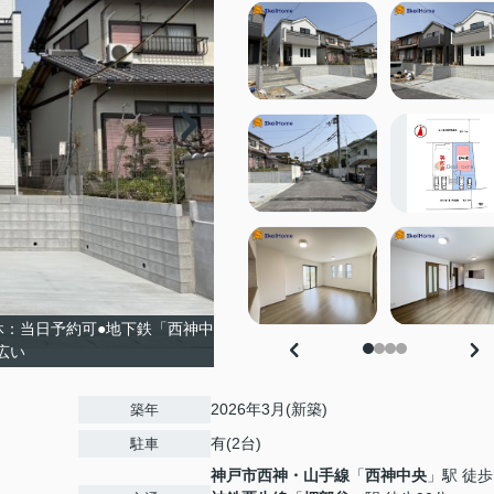
休：当日予約可●地下鉄「西神中
広い
2026年3月(新築)
築年
有(2台)
駐車
神戸市西神・山手線
「
西神中央
」駅 徒歩