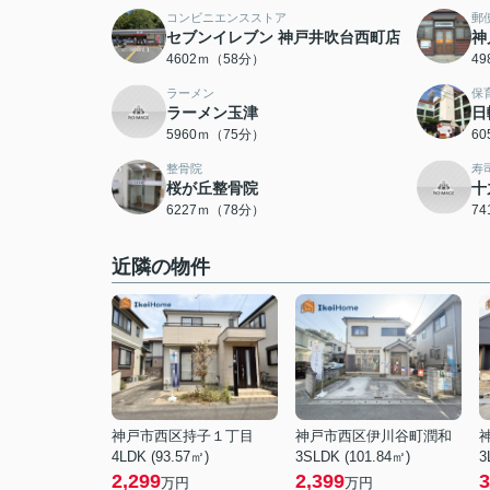
コンビニエンスストア
郵
セブンイレブン 神戸井吹台西町店
神
4602ｍ（58分）
4
ラーメン
保
ラーメン玉津
日
5960ｍ（75分）
6
整骨院
寿
桜が丘整骨院
十
6227ｍ（78分）
7
近隣の物件
神戸市西区持子１丁目
神戸市西区伊川谷町潤和
4LDK (93.57㎡)
3SLDK (101.84㎡)
3
2,299
2,399
3
万円
万円