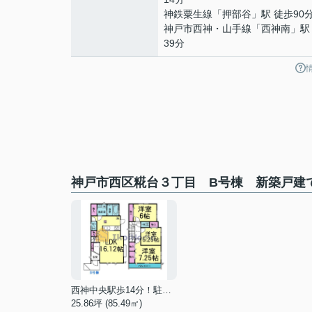
神鉄粟生線
「
押部谷
」駅 徒歩90
神戸市西神・山手線
「
西神南
」駅
39分
神戸市西区糀台３丁目 B号棟 新築戸建
西神中央駅歩14分！駐車2台
25.86坪 (85.49㎡)