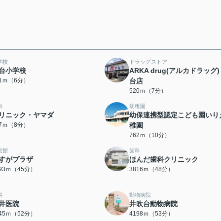
学校
ドラッグストア
台小学校
ARKA drug(アルカドラッグ)
51ｍ（6分）
台店
520ｍ（7分）
科
幼稚園
リニック・ヤマダ
幼保連携型認定こども園いり
37ｍ（8分）
稚園
762ｍ（10分）
民館
歯科
すがプラザ
ほんだ歯科クリニック
593ｍ（45分）
3816ｍ（48分）
科
動物病院
井医院
井吹台動物病院
145ｍ（52分）
4198ｍ（53分）