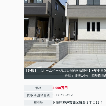
【外観】
【ホームページに現地動画掲載中】●年中無
央駅」徒歩14分！隣地間隔
4,090万円
価格
3LDK/85.49㎡
間取り/建物面積
兵庫県
神戸市西区
糀台
３丁目13-4
所在地